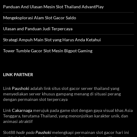
Panduan And Ulasan Mesin Slot Thailand AdvantPlay
Mengeksplorasi Alam Slot Gacor Saldo
Ulasan and Panduan Judi Terpercaya
Strategi Ampuh Main Slot yang Harus Anda Ketahui
Tower Tumble Gacor Slot Mesin Bigpot Gaming
LINK PARTNER
Link
Paushoki
adalah link situs slot gacor server thailand yang
menyediakan server khusus gampang menang di situasi perang
dengan permainan slot terpercaya
Link
Cakarnaga
merujuk pada game slot dengan gaya visual khas Asia
Tenggara, terutama Thailand, yang menonjolkan karakter unik, dan
animasi atraktif
Slot88
hadir pada
Paushoki
melengkapi permainan slot gacor hari ini