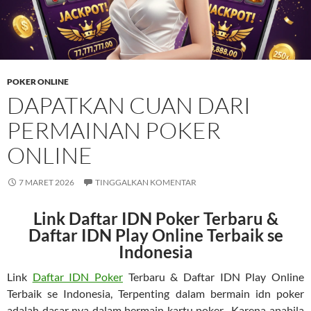
POKER ONLINE
DAPATKAN CUAN DARI
PERMAINAN POKER
ONLINE
7 MARET 2026
TINGGALKAN KOMENTAR
Link Daftar IDN Poker Terbaru &
Daftar IDN Play Online Terbaik se
Indonesia
Link
Daftar IDN Poker
Terbaru & Daftar IDN Play Online
Terbaik se Indonesia, Terpenting dalam bermain idn poker
adalah dasar nya dalam bermain kartu poker. Karena apabila