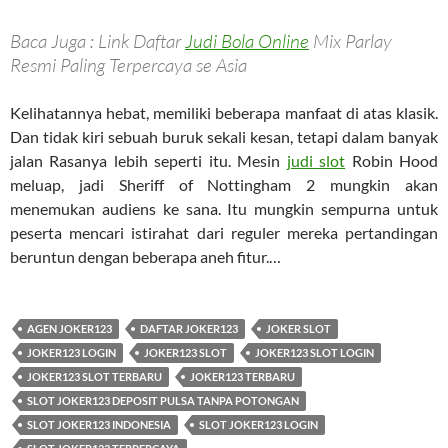
Baca Juga : Link Daftar
Judi Bola Online
Mix Parlay
Resmi Paling Terpercaya se Asia
Kelihatannya hebat, memiliki beberapa manfaat di atas klasik.
Dan tidak kiri sebuah buruk sekali kesan, tetapi dalam banyak
jalan Rasanya lebih seperti itu. Mesin
judi slot
Robin Hood
meluap, jadi Sheriff of Nottingham 2 mungkin akan
menemukan audiens ke sana. Itu mungkin sempurna untuk
peserta mencari istirahat dari reguler mereka pertandingan
beruntun dengan beberapa aneh fitur.…
AGEN JOKER123
DAFTAR JOKER123
JOKER SLOT
JOKER123 LOGIN
JOKER123 SLOT
JOKER123 SLOT LOGIN
JOKER123 SLOT TERBARU
JOKER123 TERBARU
SLOT JOKER123 DEPOSIT PULSA TANPA POTONGAN
SLOT JOKER123 INDONESIA
SLOT JOKER123 LOGIN