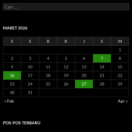
C
a
r
i
u
MARET 2026
n
t
S
S
R
K
J
S
M
u
k
1
:
2
3
4
5
6
7
8
9
10
11
12
13
14
15
16
17
18
19
20
21
22
23
24
25
26
27
28
29
30
31
« Feb
Apr »
POS-POS TERBARU