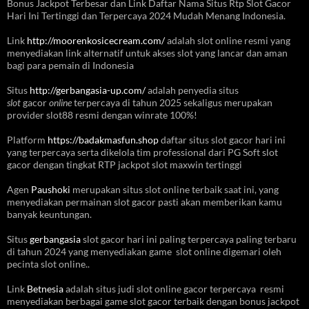
Bonus Jackpot Terbesar dan Link Daftar Nama Situs Rtp Slot Gacor
Hari Ini Tertinggi dan Terpercaya 2024 Mudah Menang Indonesia.
Link
http://moorenkosicecream.com/
adalah slot online resmi yang
menyediakan link alternatif untuk akses slot yang lancar dan aman
bagi para pemain di Indonesia
Situs
http://gerbangasia-up.com/
adalah penyedia situs
slot
gacor
online
terpercaya di tahun 2025 sekaligus merupakan
provider slot88 resmi dengan winrate 100%!
Platform
https://badakmasfun.shop
daftar situs slot gacor hari ini
yang terpercaya serta dikelola tim professional dari PG Soft slot
gacor dengan tingkat RTP jackpot slot maxwin tertinggi
Agen
Paushoki
merupakan situs slot online terbaik saat ini, yang
menyediakan permainan slot gacor pasti akan memberikan kamu
banyak keuntungan.
Situs
gerbangasia
slot gacor hari ini paling terpercaya paling terbaru
di tahun 2024 yang menyediakan game slot online digemari oleh
pecinta slot online..
Link
Betnesia
adalah situs judi slot online gacor terpercaya resmi
menyediakan berbagai game slot gacor terbaik dengan bonus jackpot