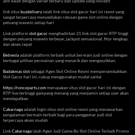
anti kalah dengan varian terbaru dan update yang inovatif.
link situs
buzdelivery
ialah link situs slot gacor hari ini resmi yang
sangat terpercaya menyediakan ratusan game slot online dengan
peluang maxwin setiap hari
Link platform
slot gacor
menghadirkan 21 link slot gacor RTP tinggi
dengan peluang maxwin terbesar, jackpot sensasional, fitur lengkap,
dan akses cepat
Betnesia
adalah platform terbaik untuk bermain judi online dengan
berbagai pilihan permainan yang menarik dan mengasyikkan.
Badakmas slot
sebagai Agen Slot Online Resmi mempersembahkan
Slot Gacor hari ini, cukup menggunakan modal santai
https://roncoparts.com
merupakan situs slot gacor hari ini dengan
RTP live tertinggi gampang menang yang menjamin setiap user akan
mendapatkan
Cakarnaga
adalah login situs slot online resmi yang menawarkan
pengalaman bermain terbaik bagi para penggemar judi slot
terpercaya akses mudah
Link
Cakarnaga
ialah Agen Judi Game Bo Slot Online Terbaik Promo