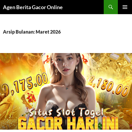
Langsung
Cari
Agen Berita Gacor Online
ke
MENU
isi
UTAMA
Arsip Bulanan: Maret 2026