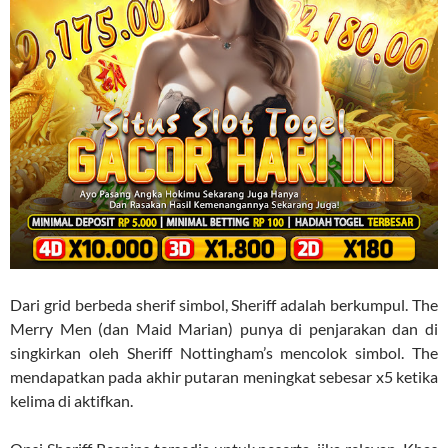
Dari grid berbeda sherif simbol, Sheriff adalah berkumpul. The
Merry Men (dan Maid Marian) punya di penjarakan dan di
singkirkan oleh Sheriff Nottingham’s mencolok simbol. The
mendapatkan pada akhir putaran meningkat sebesar x5 ketika
kelima di aktifkan.