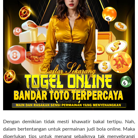
Dengan demikian tidak mesti khawatir bakal tertipu. Nah,
dalam bertentangan untuk permainan judi bola online. Maka
diperlukan tips untuk menang sebaiknya tak menyebrangi