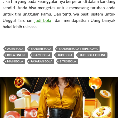
Jika tim yang pada keunggulannya berperan di dalam kandang
sendiri. Anda bisa mengetes untuk memasang taruhan anda
untuk tim unggulan kamu. Dan tentunya pasti sistem untuk
Unggul Taruhan
judi bola
dan mendapatkan Uang banyak
bakal lebih raksasa.
AGEN BOLA
BANDAR BOLA
BANDAR BOLA TERPERCAYA
BOLA ONLINE
GAME BOLA
JUDI BOLA
JUDI BOLA ONLINE
MAIN BOLA
PASARAN BOLA
SITUS BOLA