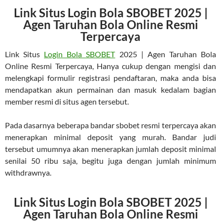
Link Situs Login Bola SBOBET 2025 |
Agen Taruhan Bola Online Resmi
Terpercaya
Link Situs
Login Bola SBOBET
2025 | Agen Taruhan Bola
Online Resmi Terpercaya, Hanya cukup dengan mengisi dan
melengkapi formulir registrasi pendaftaran, maka anda bisa
mendapatkan akun permainan dan masuk kedalam bagian
member resmi di situs agen tersebut.
Pada dasarnya beberapa bandar sbobet resmi terpercaya akan
menerapkan minimal deposit yang murah. Bandar judi
tersebut umumnya akan menerapkan jumlah deposit minimal
senilai 50 ribu saja, begitu juga dengan jumlah minimum
withdrawnya.
Link Situs Login Bola SBOBET 2025 |
Agen Taruhan Bola Online Resmi