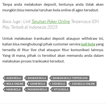
Tanpa anda melakukan deposit, tentunya anda tidak akan
mungkin bisa memulai taruhan bola online di agen tersebut.
Baca Juga : Link
Taruhan Poker Online
Terpercaya IDN
Play Terbaik di Indonesia 2025
Untuk melakukan tranksaksi deposit ataupun withdraw ini,
kalian bisa menghubungi pihak customer service
judi bola
yang
tersedia di fitur live chat ataupun fitur komunikasi lainnya.
Yang di mana, pihak cs tersebut akan memandu anda dalam
melakukan proses tranksaksi tersebut.
AGEN BOLA
BANDAR BOLA
BANDAR BOLA TERPERCAYA
BOLA ONLINE
GAME BOLA
JUDI BOLA
JUDI BOLA ONLINE
MAIN BOLA
PASARAN BOLA
SITUS BOLA