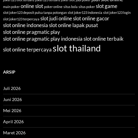
online slot
slot game
main poker
poker online
situs bola
situs poker
slot joker123 deposit pulsa tanpa potongan
slot joker123 indonesia
slot joker123 login
slot judi online
slot online gacor
slot joker123 terpercaya
slot online indonesia
slot online lapak pusat
slot online pragmatic play
slot online pragmatic play indonesia
slot online terbaik
slot thailand
slot online terpercaya
ARSIP
Juli 2026
Juni 2026
Mei 2026
April 2026
Maret 2026