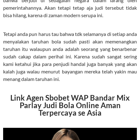
bahwa berjudi di sebagaian negara dalam larang oleh
pemerintahannya. Akan tetapi tetap aja judi tersebut tidak
bisa hilang, karena di zaman modern serupa ini.
Tetapi anda pun harus tau bahwa tdk selamanya di setiap anda
menyalakan taruhan bola sudah pasti akan memenangkan
taruhan itu walaupun anda adalah seorang yang benarbenar
sudah cakap dalam perihal ini. Karena sudah sangat sering
kami ketahui jika para penjudi handal juga banyak yang akan
kalah juga walau menurut bayangan mereka telah yakin mau
menang dalam taruhan ini.
Link Agen Sbobet WAP Bandar Mix
Parlay Judi Bola Online Aman
Terpercaya se Asia