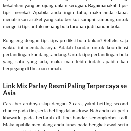
kekalahan yang berujung dalam kerugian. Bagaimanakah tips-
tips mereka? Apabila anda ingin tahu, maka anda dapat
menafsirkan artikel yang satu berikut sampai rampung untuk
mengerti tips untuk menang bola taruhan judi bandar bola.
Rongseng dengan tips-tips prediksi bola bukan? Refleks saja
waktu ini membahasnya. Adalah bandar untuk koordinasi
pertandingan kandang tandang. Untuk tipe pertandingan bola
yang satu yang ada, maka mau lebih indah apabila kau
berpegang di tim tuan rumah.
Link Mix Parlay Resmi Paling Terpercaya se
Asia
Cara bertaruhnya siap dengan 3 cara, yakni betting second
chance pada tim, serta betting dalam draw. Nah anda tak perlu
khawatir, pada bertaruh di tipe bandar semongkobet tadi.
Maka apabila menjulang anda lunas pada bengkak awal serta