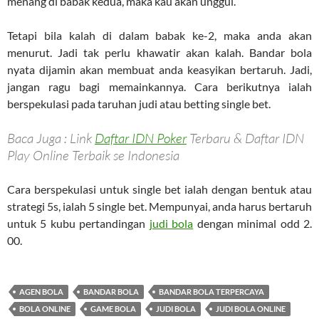
menang di babak kedua, maka kau akan unggul.
Tetapi bila kalah di dalam babak ke-2, maka anda akan
menurut. Jadi tak perlu khawatir akan kalah. Bandar bola
nyata dijamin akan membuat anda keasyikan bertaruh. Jadi,
jangan ragu bagi memainkannya. Cara berikutnya ialah
berspekulasi pada taruhan judi atau betting single bet.
Baca Juga : Link
Daftar IDN Poker
Terbaru & Daftar IDN
Play Online Terbaik se Indonesia
Cara berspekulasi untuk single bet ialah dengan bentuk atau
strategi 5s, ialah 5 single bet. Mempunyai, anda harus bertaruh
untuk 5 kubu pertandingan
judi bola
dengan minimal odd 2.
00.
AGEN BOLA
BANDAR BOLA
BANDAR BOLA TERPERCAYA
BOLA ONLINE
GAME BOLA
JUDI BOLA
JUDI BOLA ONLINE