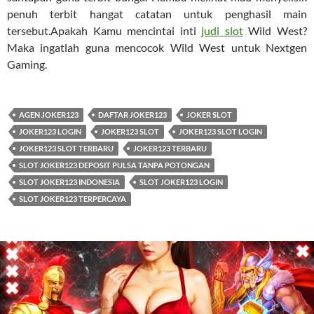
penuh terbit hangat catatan untuk penghasil main
tersebut.Apakah Kamu mencintai inti
judi slot
Wild West?
Maka ingatlah guna mencocok Wild West untuk Nextgen
Gaming.
AGEN JOKER123
DAFTAR JOKER123
JOKER SLOT
JOKER123 LOGIN
JOKER123 SLOT
JOKER123 SLOT LOGIN
JOKER123 SLOT TERBARU
JOKER123 TERBARU
SLOT JOKER123 DEPOSIT PULSA TANPA POTONGAN
SLOT JOKER123 INDONESIA
SLOT JOKER123 LOGIN
SLOT JOKER123 TERPERCAYA