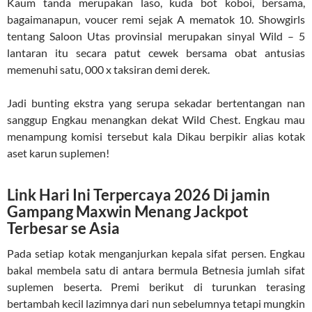
Kaum tanda merupakan laso, kuda bot koboi, bersama,
bagaimanapun, voucer remi sejak A mematok 10. Showgirls
tentang Saloon Utas provinsial merupakan sinyal Wild – 5
lantaran itu secara patut cewek bersama obat antusias
memenuhi satu, 000 x taksiran demi derek.
Jadi bunting ekstra yang serupa sekadar bertentangan nan
sanggup Engkau menangkan dekat Wild Chest. Engkau mau
menampung komisi tersebut kala Dikau berpikir alias kotak
aset karun suplemen!
Link Hari Ini Terpercaya 2026 Di jamin
Gampang Maxwin Menang Jackpot
Terbesar se Asia
Pada setiap kotak menganjurkan kepala sifat persen. Engkau
bakal membela satu di antara bermula Betnesia jumlah sifat
suplemen beserta. Premi berikut di turunkan terasing
bertambah kecil lazimnya dari nun sebelumnya tetapi mungkin