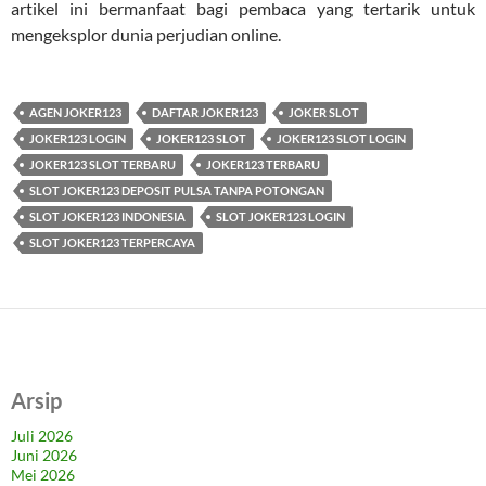
artikel ini bermanfaat bagi pembaca yang tertarik untuk
mengeksplor dunia perjudian online.
AGEN JOKER123
DAFTAR JOKER123
JOKER SLOT
JOKER123 LOGIN
JOKER123 SLOT
JOKER123 SLOT LOGIN
JOKER123 SLOT TERBARU
JOKER123 TERBARU
SLOT JOKER123 DEPOSIT PULSA TANPA POTONGAN
SLOT JOKER123 INDONESIA
SLOT JOKER123 LOGIN
SLOT JOKER123 TERPERCAYA
Arsip
Juli 2026
Juni 2026
Mei 2026