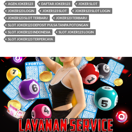
AGEN JOKER123
DAFTAR JOKER123
JOKER SLOT
JOKER123 LOGIN
JOKER123 SLOT
JOKER123 SLOT LOGIN
JOKER123 SLOT TERBARU
JOKER123 TERBARU
SLOT JOKER123 DEPOSIT PULSA TANPA POTONGAN
SLOT JOKER123 INDONESIA
SLOT JOKER123 LOGIN
SLOT JOKER123 TERPERCAYA