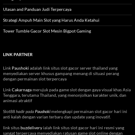
Ulasan and Panduan Judi Terpercaya
Strategi Ampuh Main Slot yang Harus Anda Ketahui
Tower Tumble Gacor Slot Mesin Bigpot Gaming
LINK PARTNER
Link
Paushoki
adalah link situs slot gacor server thailand yang
menyediakan server khusus gampang menang di situasi perang
dengan permainan slot terpercaya
Link
Cakarnaga
merujuk pada game slot dengan gaya visual khas Asia
Tenggara, terutama Thailand, yang menonjolkan karakter unik, dan
animasi atraktif
Slot88
hadir pada
Paushoki
melengkapi permainan slot gacor hari ini
anti kalah dengan varian terbaru dan update yang inovatif.
link situs
buzdelivery
ialah link situs slot gacor hari ini resmi yang
sangat terpercaya menyediakan ratusan game slot online dengan