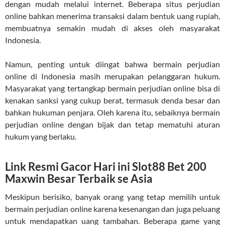
dengan mudah melalui internet. Beberapa situs perjudian
online bahkan menerima transaksi dalam bentuk uang rupiah,
membuatnya semakin mudah di akses oleh masyarakat
Indonesia.
Namun, penting untuk diingat bahwa bermain perjudian
online di Indonesia masih merupakan pelanggaran hukum.
Masyarakat yang tertangkap bermain perjudian online bisa di
kenakan sanksi yang cukup berat, termasuk denda besar dan
bahkan hukuman penjara. Oleh karena itu, sebaiknya bermain
perjudian online dengan bijak dan tetap mematuhi aturan
hukum yang berlaku.
Link Resmi Gacor Hari ini Slot88 Bet 200
Maxwin Besar Terbaik se Asia
Meskipun berisiko, banyak orang yang tetap memilih untuk
bermain perjudian online karena kesenangan dan juga peluang
untuk mendapatkan uang tambahan. Beberapa game yang