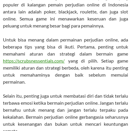
populer di kalangan pemain perjudian online di Indonesia
antara lain adalah poker, blackjack, roulette, dan juga slot
online. Semua game ini menawarkan keseruan dan juga
peluang untuk menang besar bagi para pemainnya.
Untuk bisa menang dalam permainan perjudian online, ada
beberapa tips yang bisa di ikuti. Pertama, penting untuk
memahami aturan dan strategi dalam bermain game
https://scrubsnessentials.com/
yang di pilih. Setiap game
memiliki aturan dan strategi berbeda, oleh karena itu penting
untuk memahaminya dengan baik sebelum memulai
permainan.
Selain itu, penting juga untuk membatasi diri dan tidak terlalu
terbawa emosi ketika bermain perjudian online. Jangan terlalu
bernafsu untuk menang dan jangan terlalu terpaku pada
kekalahan. Bermain perjudian online gerbangasia seharusnya
untuk kesenangan dan bukan untuk mencari keuntungan
semata.