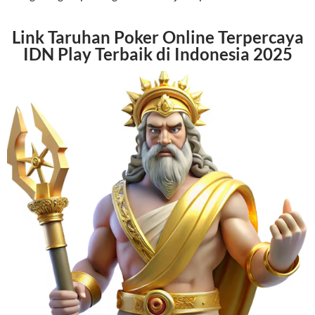
Link Taruhan Poker Online Terpercaya
IDN Play Terbaik di Indonesia 2025