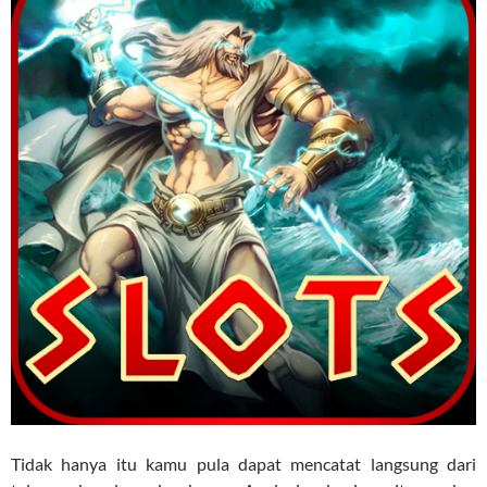
Tidak hanya itu kamu pula dapat mencatat langsung dari