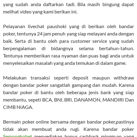
yang sudah anda daftarkan tadi. Bila masih bingung dapat
melihat video yang kami berikan ini.
Pelayanan livechat paushoki yang di berikan oleh bandar
poker, tentunya 24 jam penuh yang siap melayani anda dengan
baik. Serta di bantu oleh para customer service yang sudah
berpengalaman di bidangnya selama bertahun-tahun.
Tentunya memberikan rasa nyaman dan puas bagi anda untuk
menyelesaikan masalah yang anda temukan di dalam game.
Melakukan transaksi seperti deposit maupun withdraw
dengan bandar poker sangatlah gampang dan mudah. Karena
bandar poker di bantu oleh beberapa jenis bank yang siap
membantu, sepeti BCA, BNI, BRI, DANAMON, MANDIRI Dan
CIMB NIAGA.
Bermain poker online bersama dengan bandar poker,pastinya
tidak akan membuat anda rugi. Karena bandar poker
Semongkobet
menyediakan bonus cashback mingguan yang