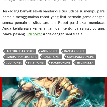
Terkadang banyak sekali bandar di situs judi palsu menipu para
pemain menggunakan robot yang ikut bermain game dengan
semua pemain di situs taruhan. Robot pasti akan membuat
Anda kehilangan kemenangan dan tentunya sangat curang.
Maka, pasang
judi poker
Anda dengan santai saja.
AGEN BANDAR POKER
AGEN POKER
BANDAR POKER
BANDAR POKER ONLINE
GAME POKER
GAME POKER ONLINE
JUDI POKER
MAIN POKER
POKER ONLINE
SITUS POKER