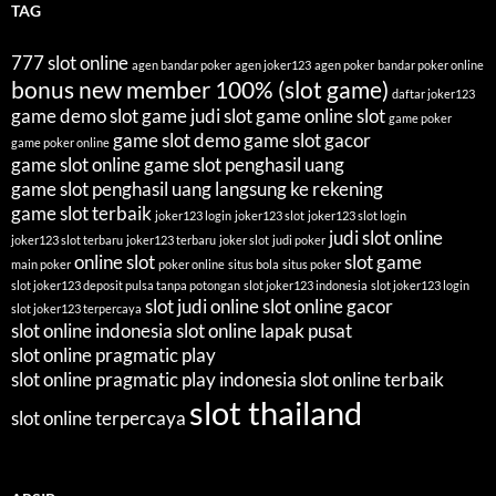
TAG
777 slot online
agen bandar poker
agen joker123
agen poker
bandar poker online
bonus new member 100% (slot game)
daftar joker123
game demo slot
game judi slot
game online slot
game poker
game slot demo
game slot gacor
game poker online
game slot online
game slot penghasil uang
game slot penghasil uang langsung ke rekening
game slot terbaik
joker123 login
joker123 slot
joker123 slot login
judi slot online
joker123 slot terbaru
joker123 terbaru
joker slot
judi poker
online slot
slot game
main poker
poker online
situs bola
situs poker
slot joker123 deposit pulsa tanpa potongan
slot joker123 indonesia
slot joker123 login
slot judi online
slot online gacor
slot joker123 terpercaya
slot online indonesia
slot online lapak pusat
slot online pragmatic play
slot online pragmatic play indonesia
slot online terbaik
slot thailand
slot online terpercaya