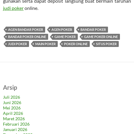
gunakan serta dapat deposit langsung buat bermain taruhan
judi poker
online.
AGEN BANDAR POKER
AGEN POKER
BANDAR POKER
BANDAR POKER ONLINE
GAME POKER
GAME POKER ONLINE
JUDI POKER
MAIN POKER
POKER ONLINE
SITUS POKER
Arsip
Juli 2026
Juni 2026
Mei 2026
April 2026
Maret 2026
Februari 2026
Januari 2026