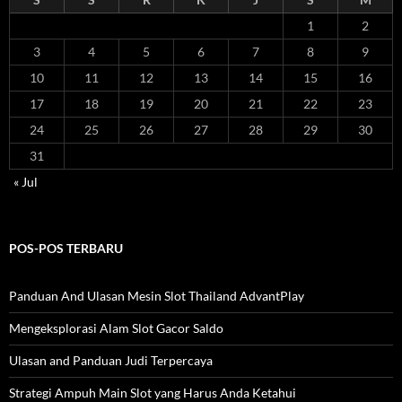
u
k
1
2
:
3
4
5
6
7
8
9
10
11
12
13
14
15
16
17
18
19
20
21
22
23
24
25
26
27
28
29
30
31
« Jul
POS-POS TERBARU
Panduan And Ulasan Mesin Slot Thailand AdvantPlay
Mengeksplorasi Alam Slot Gacor Saldo
Ulasan and Panduan Judi Terpercaya
Strategi Ampuh Main Slot yang Harus Anda Ketahui