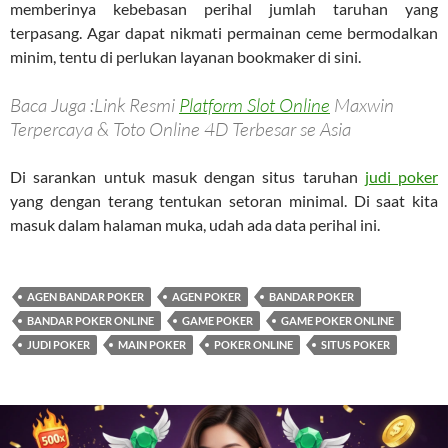
memberinya kebebasan perihal jumlah taruhan yang
terpasang. Agar dapat nikmati permainan ceme bermodalkan
minim, tentu di perlukan layanan bookmaker di sini.
Baca Juga :Link Resmi
Platform Slot Online
Maxwin
Terpercaya & Toto Online 4D Terbesar se Asia
Di sarankan untuk masuk dengan situs taruhan
judi poker
yang dengan terang tentukan setoran minimal. Di saat kita
masuk dalam halaman muka, udah ada data perihal ini.
AGEN BANDAR POKER
AGEN POKER
BANDAR POKER
BANDAR POKER ONLINE
GAME POKER
GAME POKER ONLINE
JUDI POKER
MAIN POKER
POKER ONLINE
SITUS POKER