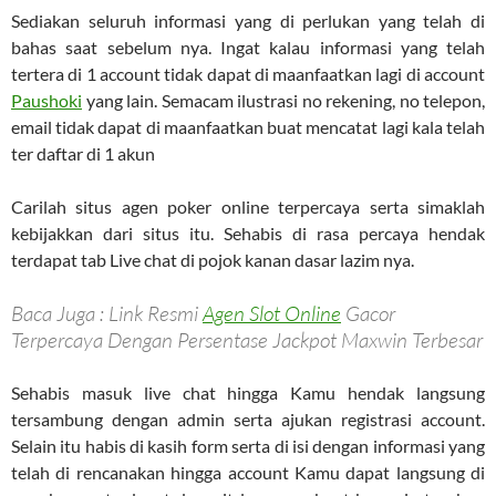
Sediakan seluruh informasi yang di perlukan yang telah di
bahas saat sebelum nya. Ingat kalau informasi yang telah
tertera di 1 account tidak dapat di maanfaatkan lagi di account
Paushoki
yang lain. Semacam ilustrasi no rekening, no telepon,
email tidak dapat di maanfaatkan buat mencatat lagi kala telah
ter daftar di 1 akun
Carilah situs agen poker online terpercaya serta simaklah
kebijakkan dari situs itu. Sehabis di rasa percaya hendak
terdapat tab Live chat di pojok kanan dasar lazim nya.
Baca Juga : Link Resmi
Agen Slot Online
Gacor
Terpercaya Dengan Persentase Jackpot Maxwin Terbesar
Sehabis masuk live chat hingga Kamu hendak langsung
tersambung dengan admin serta ajukan registrasi account.
Selain itu habis di kasih form serta di isi dengan informasi yang
telah di rencanakan hingga account Kamu dapat langsung di