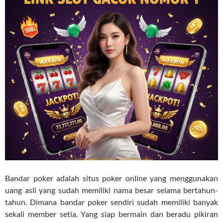
Bandar poker adalah situs poker online yang menggunakan
uang asli yang sudah memiliki nama besar selama bertahun-
tahun. Dimana bandar poker sendiri sudah memiliki banyak
sekali member setia. Yang siap bermain dan beradu pikiran