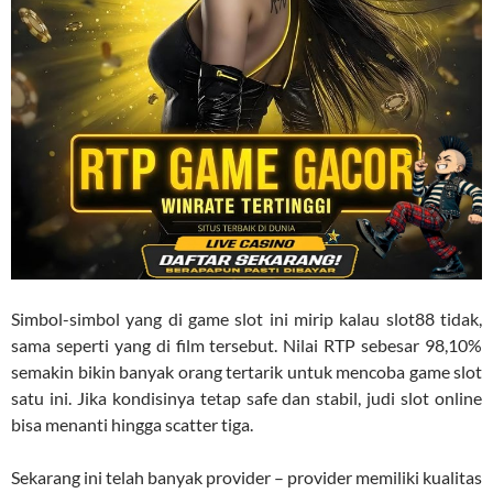
Simbol-simbol yang di game slot ini mirip kalau slot88 tidak,
sama seperti yang di film tersebut. Nilai RTP sebesar 98,10%
semakin bikin banyak orang tertarik untuk mencoba game slot
satu ini. Jika kondisinya tetap safe dan stabil, judi slot online
bisa menanti hingga scatter tiga.
Sekarang ini telah banyak provider – provider memiliki kualitas