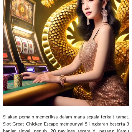
Silakan pemain memeriksa dalam mana segala terkait tamat.
Slot Great Chicken Escape mempunyai 5 lingkaran beserta 3
banjar sinyal: penuh, 20 paylines secara di pasang. Kamu