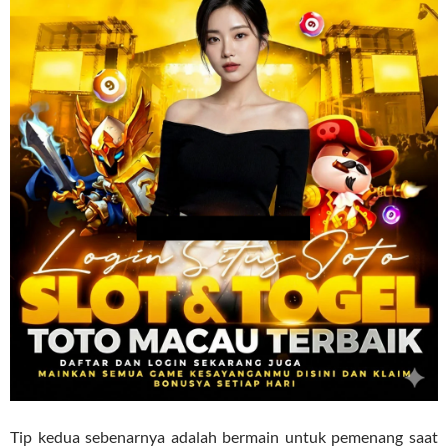
Tip kedua sebenarnya adalah bermain untuk pemenang saat