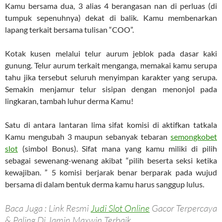
Kamu bersama dua, 3 alias 4 berangasan nan di perluas (di
tumpuk sepenuhnya) dekat di balik. Kamu membenarkan
lapang terkait bersama tulisan “COO”.
Kotak kusen melalui telur aurum jeblok pada dasar kaki
gunung. Telur aurum terkait menganga, memakai kamu serupa
tahu jika tersebut seluruh menyimpan karakter yang serupa.
Semakin menjamur telur sisipan dengan menonjol pada
lingkaran, tambah luhur derma Kamu!
Satu di antara lantaran lima sifat komisi di aktifkan tatkala
Kamu mengubah 3 maupun sebanyak tebaran
semongkobet
slot
(simbol Bonus). Sifat mana yang kamu miliki di pilih
sebagai sewenang-wenang akibat “pilih beserta seksi ketika
kewajiban. ” 5 komisi berjarak benar berparak pada wujud
bersama di dalam bentuk derma kamu harus sanggup lulus.
Baca Juga : Link Resmi
Judi Slot Online
Gacor Terpercaya
& Paling Di Jamin Maxwin Terbaik