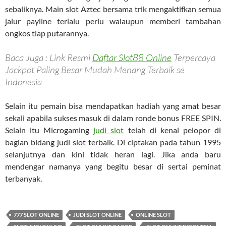
sebaliknya. Main slot Aztec bersama trik mengaktifkan semua
jalur payline terlalu perlu walaupun memberi tambahan
ongkos tiap putarannya.
Baca Juga : Link Resmi
Daftar Slot88 Online
Terpercaya
Jackpot Paling Besar Mudah Menang Terbaik se
Indonesia
Selain itu pemain bisa mendapatkan hadiah yang amat besar
sekali apabila sukses masuk di dalam ronde bonus FREE SPIN.
Selain itu Microgaming
judi slot
telah di kenal pelopor di
bagian bidang judi slot terbaik. Di ciptakan pada tahun 1995
selanjutnya dan kini tidak heran lagi. Jika anda baru
mendengar namanya yang begitu besar di sertai peminat
terbanyak.
777 SLOT ONLINE
JUDI SLOT ONLINE
ONLINE SLOT