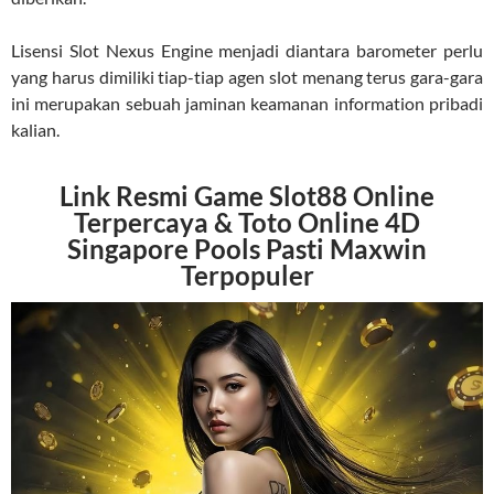
Lisensi Slot Nexus Engine menjadi diantara barometer perlu
yang harus dimiliki tiap-tiap agen slot menang terus gara-gara
ini merupakan sebuah jaminan keamanan information pribadi
kalian.
Link Resmi Game Slot88 Online
Terpercaya & Toto Online 4D
Singapore Pools Pasti Maxwin
Terpopuler