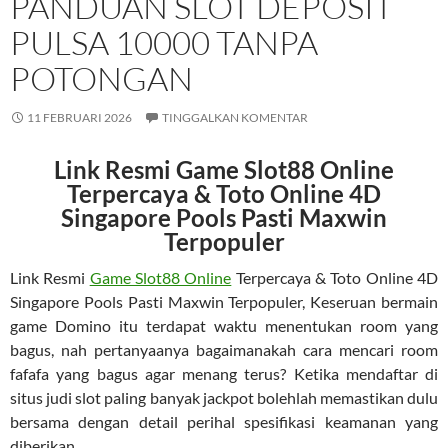
PANDUAN SLOT DEPOSIT
PULSA 10000 TANPA
POTONGAN
11 FEBRUARI 2026
TINGGALKAN KOMENTAR
Link Resmi Game Slot88 Online
Terpercaya & Toto Online 4D
Singapore Pools Pasti Maxwin
Terpopuler
Link Resmi
Game Slot88 Online
Terpercaya & Toto Online 4D
Singapore Pools Pasti Maxwin Terpopuler, Keseruan bermain
game Domino itu terdapat waktu menentukan room yang
bagus, nah pertanyaanya bagaimanakah cara mencari room
fafafa yang bagus agar menang terus? Ketika mendaftar di
situs judi slot paling banyak jackpot bolehlah memastikan dulu
bersama dengan detail perihal spesifikasi keamanan yang
diberikan.