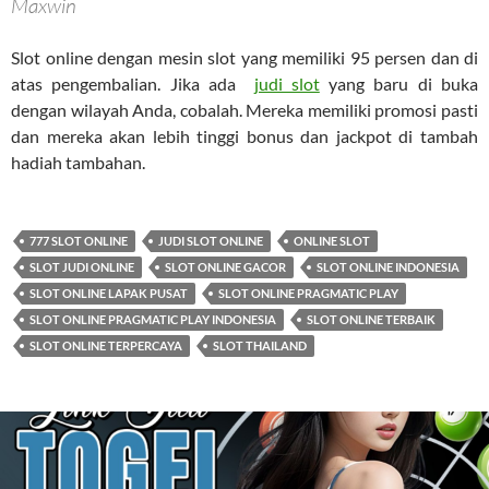
Maxwin
Slot online dengan mesin slot yang memiliki 95 persen dan di
atas pengembalian. Jika ada
judi slot
yang baru di buka
dengan wilayah Anda, cobalah. Mereka memiliki promosi pasti
dan mereka akan lebih tinggi bonus dan jackpot di tambah
hadiah tambahan.
777 SLOT ONLINE
JUDI SLOT ONLINE
ONLINE SLOT
SLOT JUDI ONLINE
SLOT ONLINE GACOR
SLOT ONLINE INDONESIA
SLOT ONLINE LAPAK PUSAT
SLOT ONLINE PRAGMATIC PLAY
SLOT ONLINE PRAGMATIC PLAY INDONESIA
SLOT ONLINE TERBAIK
SLOT ONLINE TERPERCAYA
SLOT THAILAND