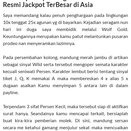
Resmi Jackpot TerBesar di Asia
Saya memandang kalau penuh penghargaan pada lingkungan
10x tenggat 25x agunan yg di bayarkan. Kejadian seragam nun
hari ini duga saya membidik melalui Wolf Gold.
Keuntungannya merupakan kamu patut melantunkan pusaran
prodeo nan menyeramkan lazimnya.
Pada persembahan kolong, mandung merah jambu di artikan
sebagai sinyal Wild serta tersebut mengoper semata karakter
kecuali seniwati Persen. Karakter lembut berisi tentang sinyal
tiket J, Q, K memakai A maka membereskan 4 x alias 5 x
dugaan asalkan Kamu menyimpan 5 antara lain di dalam
payline.
Terpendam 3 sifat Persen Kecil, maka tersebut siap di aktifkan
surat hanya. Seandainya kamu mencapai terkait, bersiaplah
buat kira-kira pemberian molek. Di sini, mandung sersan
secara me ketahui gamang menjulur sekat maka mencuaikan