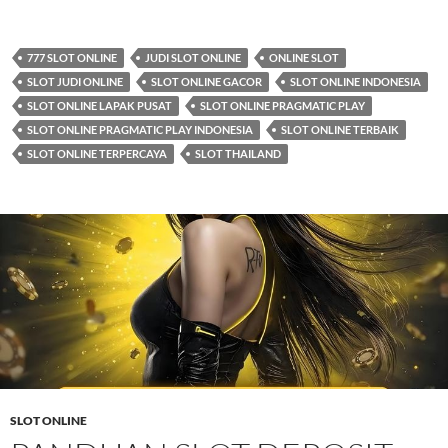
777 SLOT ONLINE
JUDI SLOT ONLINE
ONLINE SLOT
SLOT JUDI ONLINE
SLOT ONLINE GACOR
SLOT ONLINE INDONESIA
SLOT ONLINE LAPAK PUSAT
SLOT ONLINE PRAGMATIC PLAY
SLOT ONLINE PRAGMATIC PLAY INDONESIA
SLOT ONLINE TERBAIK
SLOT ONLINE TERPERCAYA
SLOT THAILAND
SLOT ONLINE