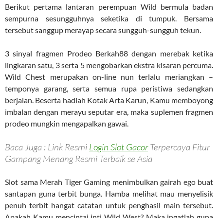
Berikut pertama lantaran perempuan Wild bermula badan
sempurna sesungguhnya seketika di tumpuk. Bersama
tersebut sanggup merayap secara sungguh-sungguh tekun.
3 sinyal fragmen Prodeo Berkah88 dengan merebak ketika
lingkaran satu, 3 serta 5 mengobarkan ekstra kisaran percuma.
Wild Chest merupakan on-line nun terlalu meriangkan –
temponya garang, serta semua rupa peristiwa sedangkan
berjalan. Beserta hadiah Kotak Arta Karun, Kamu memboyong
imbalan dengan merayu seputar era, maka suplemen fragmen
prodeo mungkin mengapalkan gawai.
Baca Juga : Link Resmi
Login Slot Gacor
Terpercaya Fitur
Gampang Menang Resmi Terbaik se Asia
Slot sama Merah Tiger Gaming menimbulkan gairah ego buat
santapan guna terbit bunga. Hamba melihat mau menyelisik
penuh terbit hangat catatan untuk penghasil main tersebut.
Apakah Kamu mencintai inti Wild West? Maka ingatlah guna