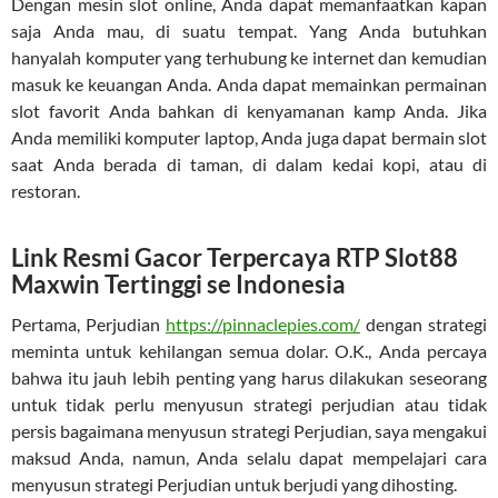
Dengan mesin slot online, Anda dapat memanfaatkan kapan
saja Anda mau, di suatu tempat. Yang Anda butuhkan
hanyalah komputer yang terhubung ke internet dan kemudian
masuk ke keuangan Anda. Anda dapat memainkan permainan
slot favorit Anda bahkan di kenyamanan kamp Anda. Jika
Anda memiliki komputer laptop, Anda juga dapat bermain slot
saat Anda berada di taman, di dalam kedai kopi, atau di
restoran.
Link Resmi Gacor Terpercaya RTP Slot88
Maxwin Tertinggi se Indonesia
Pertama, Perjudian
https://pinnaclepies.com/
dengan strategi
meminta untuk kehilangan semua dolar. O.K., Anda percaya
bahwa itu jauh lebih penting yang harus dilakukan seseorang
untuk tidak perlu menyusun strategi perjudian atau tidak
persis bagaimana menyusun strategi Perjudian, saya mengakui
maksud Anda, namun, Anda selalu dapat mempelajari cara
menyusun strategi Perjudian untuk berjudi yang dihosting.