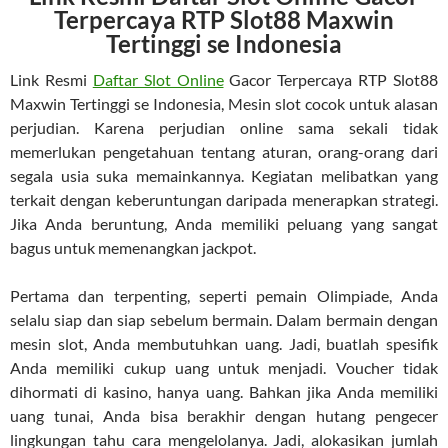
Terpercaya RTP Slot88 Maxwin
Tertinggi se Indonesia
Link Resmi
Daftar Slot Online
Gacor Terpercaya RTP Slot88
Maxwin Tertinggi se Indonesia, Mesin slot cocok untuk alasan
perjudian. Karena perjudian online sama sekali tidak
memerlukan pengetahuan tentang aturan, orang-orang dari
segala usia suka memainkannya. Kegiatan melibatkan yang
terkait dengan keberuntungan daripada menerapkan strategi.
Jika Anda beruntung, Anda memiliki peluang yang sangat
bagus untuk memenangkan jackpot.
Pertama dan terpenting, seperti pemain Olimpiade, Anda
selalu siap dan siap sebelum bermain. Dalam bermain dengan
mesin slot, Anda membutuhkan uang. Jadi, buatlah spesifik
Anda memiliki cukup uang untuk menjadi. Voucher tidak
dihormati di kasino, hanya uang. Bahkan jika Anda memiliki
uang tunai, Anda bisa berakhir dengan hutang pengecer
lingkungan tahu cara mengelolanya. Jadi, alokasikan jumlah