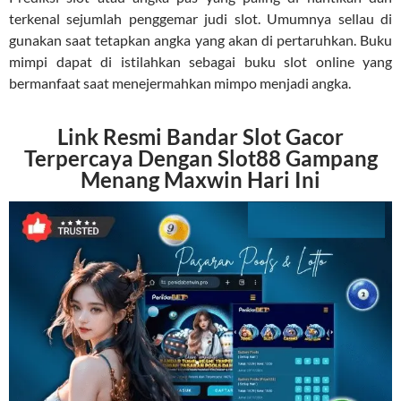
terkenal sejumlah penggemar judi slot. Umumnya sellau di
gunakan saat tetapkan angka yang akan di pertaruhkan. Buku
mimpi dapat di istilahkan sebagai buku slot online yang
bermanfaat saat menejermahkan mimpo menjadi angka.
Link Resmi Bandar Slot Gacor
Terpercaya Dengan Slot88 Gampang
Menang Maxwin Hari Ini