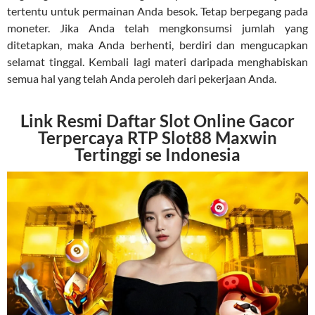
tertentu untuk permainan Anda besok. Tetap berpegang pada
moneter. Jika Anda telah mengkonsumsi jumlah yang
ditetapkan, maka Anda berhenti, berdiri dan mengucapkan
selamat tinggal. Kembali lagi materi daripada menghabiskan
semua hal yang telah Anda peroleh dari pekerjaan Anda.
Link Resmi Daftar Slot Online Gacor
Terpercaya RTP Slot88 Maxwin
Tertinggi se Indonesia