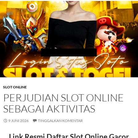
SLOT ONLINE
PERJUDIAN SLOT ONLINE
SEBAGAI AKTIVITAS
9 JUNI 2026
TINGGALKAN KOMENTAR
Link Resmi Daftar Slot Online Gacor