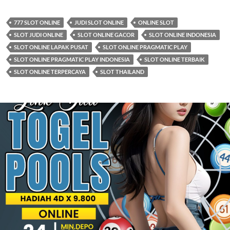
777 SLOT ONLINE
JUDI SLOT ONLINE
ONLINE SLOT
SLOT JUDI ONLINE
SLOT ONLINE GACOR
SLOT ONLINE INDONESIA
SLOT ONLINE LAPAK PUSAT
SLOT ONLINE PRAGMATIC PLAY
SLOT ONLINE PRAGMATIC PLAY INDONESIA
SLOT ONLINE TERBAIK
SLOT ONLINE TERPERCAYA
SLOT THAILAND