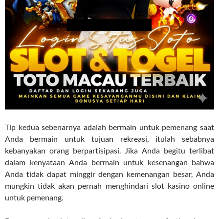
Tip kedua sebenarnya adalah bermain untuk pemenang saat
Anda bermain untuk tujuan rekreasi, itulah sebabnya
kebanyakan orang berpartisipasi. Jika Anda begitu terlibat
dalam kenyataan Anda bermain untuk kesenangan bahwa
Anda tidak dapat minggir dengan kemenangan besar, Anda
mungkin tidak akan pernah menghindari slot kasino online
untuk pemenang.