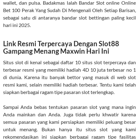
wallet, dan pulsa. Badakmas Ialah Bandar Slot online Online
Bet 100 Perak Yang Sudah Di Mengenali Oleh Setiap Barisan,
sebagai satu di antaranya bandar slot bettingan paling kecil
hari ini 2025.
Link Resmi Terpercaya Dengan Slot88
Gampang Menang Maxwin Hari Ini
Situs slot di kenal sebagai daftar 10 situs slot terpercaya dan
terbesar resmi yang memiliki hadiah 4D 10 juta terbesar no 1
di dunia. Karena itu banyak bettor yang masuk di web slot
resmi kami, selain memiliki hadiah terbesar. Tentu kami telah
siapkan berbagai ragam tipe pasaran slot terlengkap.
Sampai Anda bebas tentukan pasaran slot yang mana ingin
Anda mainkan dan Anda. Juga tidak perlu khwatir karena
semua pasaran yang kami persiapkan memiliki peluang besar
untuk menang. Bukan hanya itu situs slot yang kami
rekomendasikan ini siapkan berbagai ragam tipe fasilitas