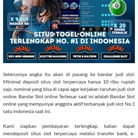
Seterusnya angka itu akan di pasang ke bandar judi slot.
Minimal deposit situs slot terpercaya hanya 10 ribu rupiah
saja, nominal yang bisa di capai agar kerjakan taruhan judi slot
online. Bandar Slot online Terbesar saat ini adalah Bandar Slot
online yang mempunyai anggota aktif terbanyak judi slot No.1
satu indonesia saat ini.
Kami siapkan pembayaran terlengkap, kalian dapat
mendeposit situs slot terpercaya melalui transfer bank, e-