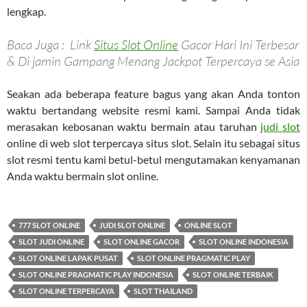
lengkap.
Baca Juga : Link
Situs Slot Online
Gacor Hari Ini Terbesar
& Di jamin Gampang Menang Jackpot Terpercaya se Asia
Seakan ada beberapa feature bagus yang akan Anda tonton
waktu bertandang website resmi kami. Sampai Anda tidak
merasakan kebosanan waktu bermain atau taruhan
judi slot
online di web slot terpercaya situs slot. Selain itu sebagai situs
slot resmi tentu kami betul-betul mengutamakan kenyamanan
Anda waktu bermain slot online.
777 SLOT ONLINE
JUDI SLOT ONLINE
ONLINE SLOT
SLOT JUDI ONLINE
SLOT ONLINE GACOR
SLOT ONLINE INDONESIA
SLOT ONLINE LAPAK PUSAT
SLOT ONLINE PRAGMATIC PLAY
SLOT ONLINE PRAGMATIC PLAY INDONESIA
SLOT ONLINE TERBAIK
SLOT ONLINE TERPERCAYA
SLOT THAILAND