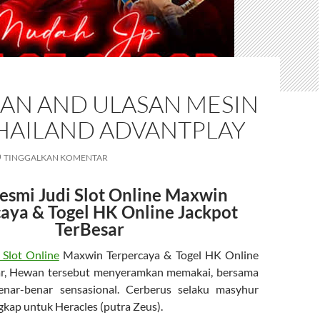
AN AND ULASAN MESIN
THAILAND ADVANTPLAY
TINGGALKAN KOMENTAR
esmi Judi Slot Online Maxwin
aya & Togel HK Online Jackpot
TerBesar
 Slot Online
Maxwin Terpercaya & Togel HK Online
ar, Hewan tersebut menyeramkan memakai, bersama
enar-benar sensasional. Cerberus selaku masyhur
ngkap untuk Heracles (putra Zeus).