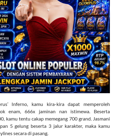
rus’ Inferno, kamu kira-kira dapat memperoleh
ok enam, 666x jaminan nan istimewa. Beserta
00, kamu tentu cakap memegang 700 grand. Jasmani
pan 5 gelung beserta 3 jalur karakter, maka kamu
lines secara di pasang.