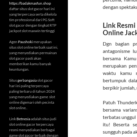
https://badakmasfun.shop
dengan spektaku
daftar situs slot gacor hari ini
yang terpercaya serta dikelola
tim professional dari PG Soft
Link Resmi
slot gacor dengan tingkat RTP
jackpot slot maxwin tertinggi
Online Jac
Agen
Paushoki
merupakan
Dgn bagian pr
situs slot online terbaik saat ini,
antagonisme lu
yang menyediakan permainan
bersama Kamu 
slot gacor pasti akan
memberikan kamu banyak
merupakan pen
keuntungan.
waktu kamu m
bertumpuk dal
Situs
gerbangasia
slot gacor
hari ini paling terpercaya
berpikir jumlah
paling terbaru di tahun 2024
yang menyediakan game slot
Patuh Thunderk
online digemari oleh pecinta
slot online..
bersama varian
terbatas unggul
Link
Betnesia
adalah situs judi
itu! Beserta 
slot online gacor terpercaya
resmi menyediakan berbagai
sungguh pada ak
game slot gacor terbaik dengan