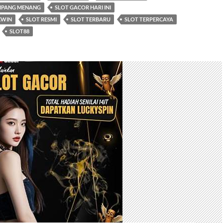
MPANG MENANG
SLOT GACOR HARI INI
XWIN
SLOT RESMI
SLOT TERBARU
SLOT TERPERCAYA
SLOT88