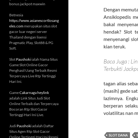
bonus jackpot maxwin
Dengan memutar 
Betnesia
Ansiklopedis me
https://www.asianescortlosang
bakal menyena
eles.com
merupakan situs slot
hendak? Slot t
gacor luar negeri server
Thailand dengan lisensi
menyenangi slo
Pragmatic Play, Slot88 & PG
kian teruk.
Soft.
Slot
Paushoki
ialah Nama Situs
Baca Juga : Li
Game Slot Online Gacor
Terbukti Jackp
Penghasil Uang Terbaik Resmi
Terpercaya Live Rtp Tertinggi
Hari Ini.
tagan alias seb
(masih) gede sat
Game
Cakarnaga heylink
lazimnya. Engk
adalah Link Situs Judi Slot
Online Terbaik dan Terpercaya
berperan sela
Bocoran Rtp Slot Gacor
volatilitas nan m
Tertinggi Hari Ini Live.
Judi
Paushoki
adalah Daftar
Situs Agen Rtp Slot Gacor
SLOT DANA
Online Tertinggi Hari Ini Resmi