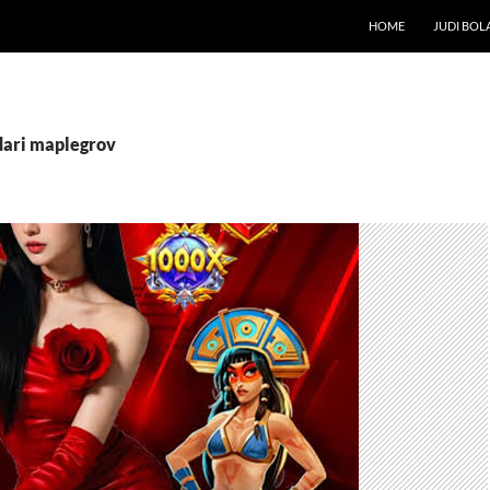
HOME
JUDI BOL
dari maplegrov