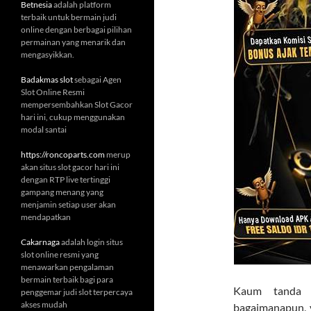
Betnesia
adalah platform
terbaik untuk bermain judi
online dengan berbagai pilihan
permainan yang menarik dan
mengasyikkan.
Badakmas slot
sebagai Agen
Slot Online Resmi
mempersembahkan Slot Gacor
hari ini, cukup menggunakan
modal santai
https://roncoparts.com
merup
akan situs slot gacor hari ini
dengan RTP live tertinggi
gampang menang yang
menjamin setiap user akan
mendapatkan
Cakarnaga
adalah login situs
slot online resmi yang
menawarkan pengalaman
bermain terbaik bagi para
Kaum tanda m
penggemar judi slot terpercaya
akses mudah
bagaimanapun, 