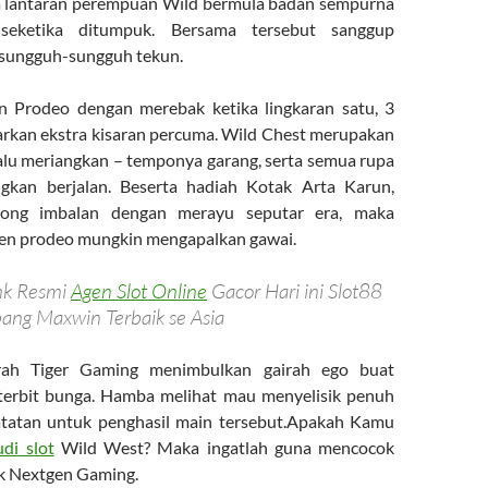
a lantaran perempuan Wild bermula badan sempurna
seketika ditumpuk. Bersama tersebut sanggup
 sungguh-sungguh tekun.
en Prodeo dengan merebak ketika lingkaran satu, 3
rkan ekstra kisaran percuma. Wild Chest merupakan
lalu meriangkan – temponya garang, serta semua rupa
ngkan berjalan. Beserta hadiah Kotak Arta Karun,
ng imbalan dengan merayu seputar era, maka
en prodeo mungkin mengapalkan gawai.
ink Resmi
Agen Slot Online
Gacor Hari ini Slot88
ng Maxwin Terbaik se Asia
ah Tiger Gaming menimbulkan gairah ego buat
terbit bunga. Hamba melihat mau menyelisik penuh
catatan untuk penghasil main tersebut.Apakah Kamu
udi slot
Wild West? Maka ingatlah guna mencocok
k Nextgen Gaming.