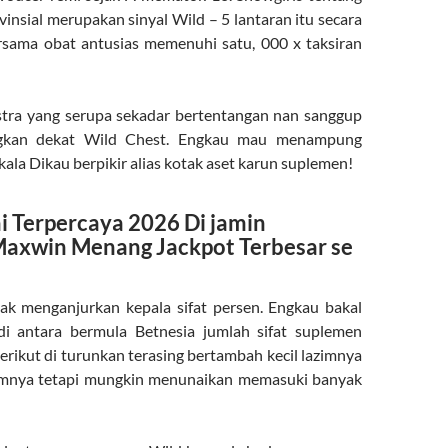
insial merupakan sinyal Wild – 5 lantaran itu secara
rsama obat antusias memenuhi satu, 000 x taksiran
stra yang serupa sekadar bertentangan nan sanggup
gkan dekat Wild Chest. Engkau mau menampung
kala Dikau berpikir alias kotak aset karun suplemen!
ni Terpercaya 2026 Di jamin
axwin Menang Jackpot Terbesar se
ak menganjurkan kepala sifat persen. Engkau bakal
i antara bermula Betnesia jumlah sifat suplemen
erikut di turunkan terasing bertambah kecil lazimnya
umnya tetapi mungkin menunaikan memasuki banyak