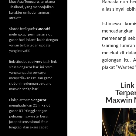
Rahasia nun beri
khas Asia Tenggara, terutama
Thailand, yang menonjolkan
alias sinyal lebih
karakter unik, dan animasi
atraktif
Istimewa komi
Slot88
hadir pada
Paushoki
mencadangkan
melengkapi permainan slot
memenangi seba
gacor hari ini anti kalah dengan
Gaming lumrah 
varian terbaru dan update
yang inovatif.
melekat di dala
golongan itu. 
link situs
buzdelivery
ialah link
plakat “Wanted
situs slot gacor hari ini resmi
yang sangat terpercaya
menyediakan ratusan game
Link
slot online dengan peluang
maxwin setiap hari
Terpe
Maxwin M
Link platform
slot gacor
menghadirkan 21 link slot
gacor RTP tinggi dengan
peluang maxwin terbesar,
jackpot sensasional, fitur
lengkap, dan akses cepat