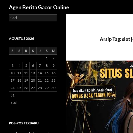
Cari
Agen Berita Gacor Online
C
Langsung
a
ke
r
isi
i
u
AGUSTUS 2026
Arsip Tag: slot
n
t
S
S
R
K
J
S
M
u
1
2
k
:
3
4
5
6
7
8
9
10
11
12
13
14
15
16
17
18
19
20
21
22
23
24
25
26
27
28
29
30
31
« Jul
POS-POS TERBARU