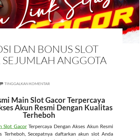
SI DAN BONUS SLOT
 SEJUMLAH ANGGOTA
TINGGALKAN KOMENTAR
smi Main Slot Gacor Terpercaya
ses Akun Resmi Dengan Kualitas
Terheboh
n Slot Gacor
Terpercaya Dengan Akses Akun Resmi
s Terheboh, Secepatnya daftarkan akun slot Anda