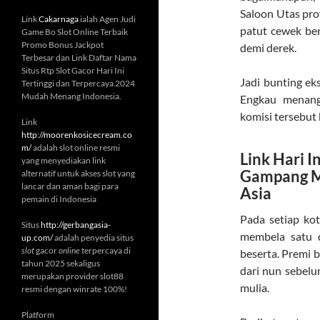
Saloon Utas prov
Link
Cakarnaga
ialah Agen Judi
patut cewek be
Game Bo Slot Online Terbaik
Promo Bonus Jackpot
demi derek.
Terbesar dan Link Daftar Nama
Situs Rtp Slot Gacor Hari Ini
Jadi bunting ek
Tertinggi dan Terpercaya 2024
Mudah Menang Indonesia.
Engkau menan
komisi tersebut 
Link
http://moorenkosicecream.co
m/
adalah slot online resmi
Link Hari I
yang menyediakan link
Gampang M
alternatif untuk akses slot yang
lancar dan aman bagi para
Asia
pemain di Indonesia
Pada setiap kot
Situs
http://gerbangasia-
membela satu d
up.com/
adalah penyedia situs
slot
gacor
online
terpercaya di
beserta. Premi b
tahun 2025 sekaligus
dari nun sebel
merupakan provider slot88
mulia.
resmi dengan winrate 100%!
Platform