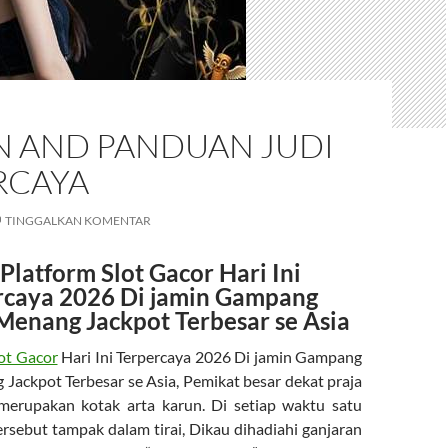
N AND PANDUAN JUDI
RCAYA
TINGGALKAN KOMENTAR
 Platform Slot Gacor Hari Ini
rcaya 2026 Di jamin Gampang
enang Jackpot Terbesar se Asia
ot Gacor
Hari Ini Terpercaya 2026 Di jamin Gampang
ackpot Terbesar se Asia, Pemikat besar dekat praja
merupakan kotak arta karun. Di setiap waktu satu
ersebut tampak dalam tirai, Dikau dihadiahi ganjaran