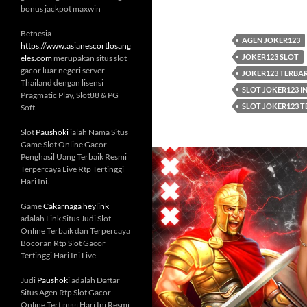
bonus jackpot maxwin
Betnesia
AGEN JOKER123
https://www.asianescortlosang
JOKER123 SLOT
eles.com
merupakan situs slot
gacor luar negeri server
JOKER123 TERBA
Thailand dengan lisensi
SLOT JOKER123 I
Pragmatic Play, Slot88 & PG
SLOT JOKER123 
Soft.
Slot
Paushoki
ialah Nama Situs
Game Slot Online Gacor
Penghasil Uang Terbaik Resmi
Terpercaya Live Rtp Tertinggi
Hari Ini.
Game
Cakarnaga heylink
adalah Link Situs Judi Slot
Online Terbaik dan Terpercaya
Bocoran Rtp Slot Gacor
Tertinggi Hari Ini Live.
Judi
Paushoki
adalah Daftar
Situs Agen Rtp Slot Gacor
Online Tertinggi Hari Ini Resmi