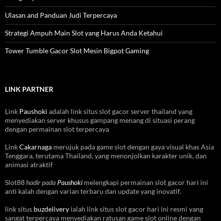
Ulasan and Panduan Judi Terpercaya
Strategi Ampuh Main Slot yang Harus Anda Ketahui
Tower Tumble Gacor Slot Mesin Bigpot Gaming
LINK PARTNER
Link
Paushoki
adalah link situs slot gacor server thailand yang
menyediakan server khusus gampang menang di situasi perang
dengan permainan slot terpercaya
Link
Cakarnaga
merujuk pada game slot dengan gaya visual khas Asia
Tenggara, terutama Thailand, yang menonjolkan karakter unik, dan
animasi atraktif
Slot88
hadir pada
Paushoki
melengkapi permainan slot gacor hari ini
anti kalah dengan varian terbaru dan update yang inovatif.
link situs
buzdelivery
ialah link situs slot gacor hari ini resmi yang
sangat terpercaya menyediakan ratusan game slot online dengan