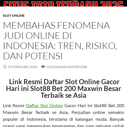
SLOT ONLINE
MEMBAHAS FENOMENA
JUDI ONLINE DI
INDONESIA: TREN, RISIKO,
DAN POTENSI
19 FEBRUARI 2026
TINGGALKAN KOMENTAR
Link Resmi Daftar Slot Online Gacor
Hari ini Slot88 Bet 200 Maxwin Besar
Terbaik se Asia
Link Resmi
Daftar Slot Online
Gacor Hari ini Slot88 Bet 200
Maxwin Besar Terbaik se Asia, Perjudian online semakin
populer di Indonesia, terutama di kalangan muda. Banyak
orang yang menemukan kesenangan dan juga peluang untuk