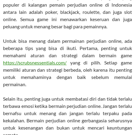
populer di kalangan pemain perjudian online di Indonesia
antara lain adalah poker, blackjack, roulette, dan juga slot
online. Semua game ini menawarkan keseruan dan juga
peluang untuk menang besar bagi para pemainnya.
Untuk bisa menang dalam permainan perjudian online, ada
beberapa tips yang bisa di ikuti. Pertama, penting untuk
memahami aturan dan strategi dalam bermain game
https://scrubsnessentials.com/
yang di pilih. Setiap game
memiliki aturan dan strategi berbeda, oleh karena itu penting
untuk memahaminya dengan baik sebelum memulai
permainan.
Selain itu, penting juga untuk membatasi diri dan tidak terlalu
terbawa emosi ketika bermain perjudian online. Jangan terlalu
bernafsu untuk menang dan jangan terlalu terpaku pada
kekalahan. Bermain perjudian online gerbangasia seharusnya
untuk kesenangan dan bukan untuk mencari keuntungan
semata.