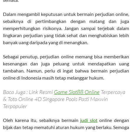
Dalam mengambil keputusan untuk bermain perjudian online,
sebaiknya di pertimbangkan dengan matang dan juga
memperhitungkan risikonya. Jangan sampai terjebak dalam
lingkaran perjudian yang tidak sehat dan menghabiskan lebih
banyak uang daripada yang di menangkan.
Sebagai penutup, perjudian online memang bisa memberikan
kesenangan dan juga peluang untuk mendapatkan uang
tambahan. Namun, perlu di ingat bahwa bermain perjudian
online di Indonesia masih tetap melanggar hukum.
Baca Juga : Link Resmi
Game Slot88 Online
Terpercaya
& Toto Online 4D Singapore Pools Pasti Maxwin
Terpopuler
Oleh karena itu, sebaiknya bermain
judi slot
online dengan
bijak dan tetap mematuhi aturan hukum yang berlaku. Semoga