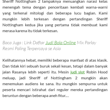
Sheriff Nottingham 2 tampaknya menuangkan narasi kelas
menengah tema dengan penceritaan kembali warna-warni
yang terkenal mitologi dan beberapa lucu bagian. Kami
mungkin lebih terkesan dengan pertandingan Sheriff
Nottingham kedua jika yang pertama tidak membuat kami
merasa karena itu tidak terkesan.
Baca Juga : Link Daftar
Judi Bola Online
Mix Parlay
Resmi Paling Terpercaya se Asia
Kelihatannya hebat, memiliki beberapa manfaat di atas klasik.
Dan tidak kiri sebuah buruk sekali kesan, tetapi dalam banyak
jalan Rasanya lebih seperti itu. Mesin
judi slot
Robin Hood
meluap, jadi Sheriff of Nottingham 2 mungkin akan
menemukan audiens ke sana. Itu mungkin sempurna untuk
peserta mencari istirahat dari reguler mereka pertandingan
beruntun dengan beberapa aneh fitur.…