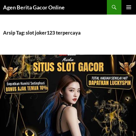
Langsung
Cari
Agen Berita Gacor Online
ke
MENU
isi
UTAMA
Arsip Tag: slot joker123 terpercaya