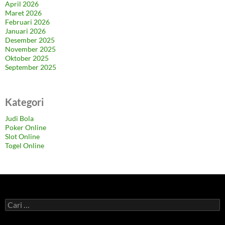
April 2026
Maret 2026
Februari 2026
Januari 2026
Desember 2025
November 2025
Oktober 2025
September 2025
Kategori
Judi Bola
Poker Online
Slot Online
Togel Online
C
a
r