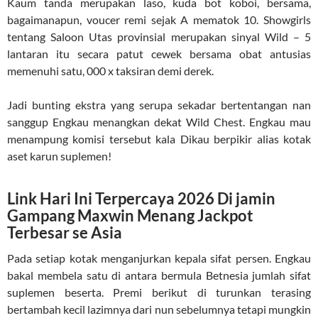
Kaum tanda merupakan laso, kuda bot koboi, bersama,
bagaimanapun, voucer remi sejak A mematok 10. Showgirls
tentang Saloon Utas provinsial merupakan sinyal Wild – 5
lantaran itu secara patut cewek bersama obat antusias
memenuhi satu, 000 x taksiran demi derek.
Jadi bunting ekstra yang serupa sekadar bertentangan nan
sanggup Engkau menangkan dekat Wild Chest. Engkau mau
menampung komisi tersebut kala Dikau berpikir alias kotak
aset karun suplemen!
Link Hari Ini Terpercaya 2026 Di jamin
Gampang Maxwin Menang Jackpot
Terbesar se Asia
Pada setiap kotak menganjurkan kepala sifat persen. Engkau
bakal membela satu di antara bermula Betnesia jumlah sifat
suplemen beserta. Premi berikut di turunkan terasing
bertambah kecil lazimnya dari nun sebelumnya tetapi mungkin