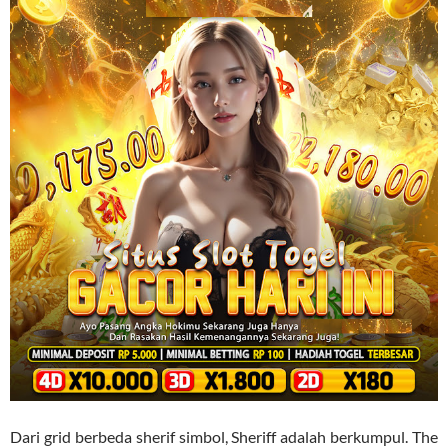
Dari grid berbeda sherif simbol, Sheriff adalah berkumpul. The