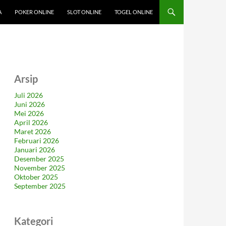
A
POKER ONLINE
SLOT ONLINE
TOGEL ONLINE
Arsip
Juli 2026
Juni 2026
Mei 2026
April 2026
Maret 2026
Februari 2026
Januari 2026
Desember 2025
November 2025
Oktober 2025
September 2025
Kategori