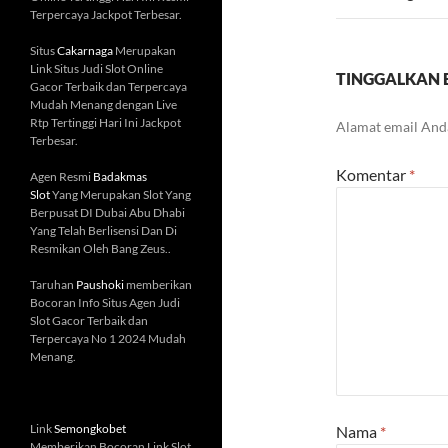
Terpercaya Jackpot Terbesar.
Situs
Cakarnaga
Merupakan
Link Situs Judi Slot Online
TINGGALKAN 
Gacor Terbaik dan Terpercaya
Mudah Menang dengan Live
Rtp Tertinggi Hari Ini Jackpot
Alamat email Anda
Terbesar.
Komentar
*
Agen Resmi
Badakmas
Slot
Yang Merupakan Slot Yang
Berpusat DI Dubai Abu Dhabi
Yang Telah Berlisensi Dan Di
Resmikan Oleh Bang Zeus..
Taruhan
Paushoki
memberikan
Bocoran Info Situs Agen Judi
Slot Gacor Terbaik dan
Terpercaya No 1 2024 Mudah
Menang.
Link
Semongkobet
Nama
*
Memberikan Bocoran Link Slot