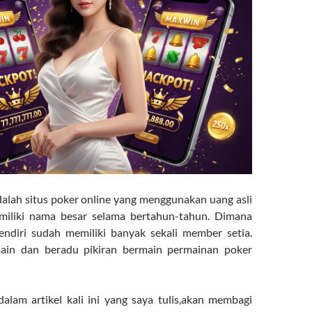
alah situs poker online yang menggunakan uang asli
iliki nama besar selama bertahun-tahun. Dimana
endiri sudah memiliki banyak sekali member setia.
ain dan beradu pikiran bermain permainan poker
alam artikel kali ini yang saya tulis,akan membagi