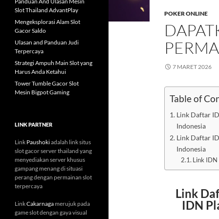
Panduan And Ulasan Mesin
Slot Thailand AdvantPlay
POKER ONLINE
Mengeksplorasi Alam Slot
DAPAT
Gacor Saldo
PERMA
Ulasan and Panduan Judi
Terpercaya
Strategi Ampuh Main Slot yang
7 MARET 2026
Harus Anda Ketahui
Tower Tumble Gacor Slot
Mesin Bigpot Gaming
Table of Co
Link Daftar I
LINK PARTNER
Indonesia
Link Daftar I
Link
Paushoki
adalah link situs
Indonesia
slot gacor server thailand yang
menyediakan server khusus
Link IDN 
gampang menang di situasi
perang dengan permainan slot
terpercaya
Link Da
IDN Pl
Link
Cakarnaga
merujuk pada
game slot dengan gaya visual