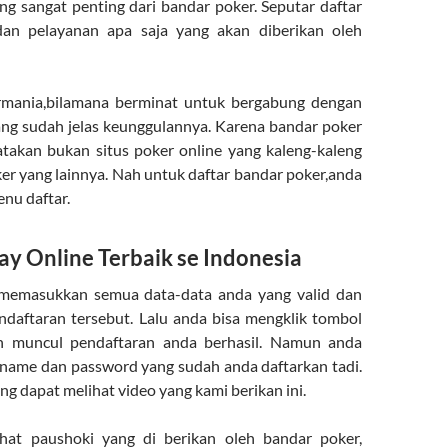
ng sangat penting dari bandar poker. Seputar daftar
an pelayanan apa saja yang akan diberikan oleh
rmania,bilamana berminat untuk bergabung dengan
ng sudah jelas keunggulannya. Karena bandar poker
katakan bukan situs poker online yang kaleng-kaleng
ker yang lainnya. Nah untuk daftar bandar poker,anda
nu daftar.
ay Online Terbaik se Indonesia
 memasukkan semua data-data anda yang valid dan
daftaran tersebut. Lalu anda bisa mengklik tombol
n muncul pendaftaran anda berhasil. Namun anda
rname dan password yang sudah anda daftarkan tadi.
ng dapat melihat video yang kami berikan ini.
chat paushoki yang di berikan oleh bandar poker,