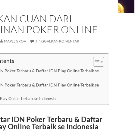
KAN CUAN DARI
INAN POKER ONLINE
MAPLEGROV
TINGGALKAN KOMENTAR
ntents
DN Poker Terbaru & Daftar IDN Play Online Terbaik se
DN Poker Terbaru & Daftar IDN Play Online Terbaik se
Play Online Terbaik se Indonesia
ftar IDN Poker Terbaru & Daftar
ay Online Terbaik se Indonesia