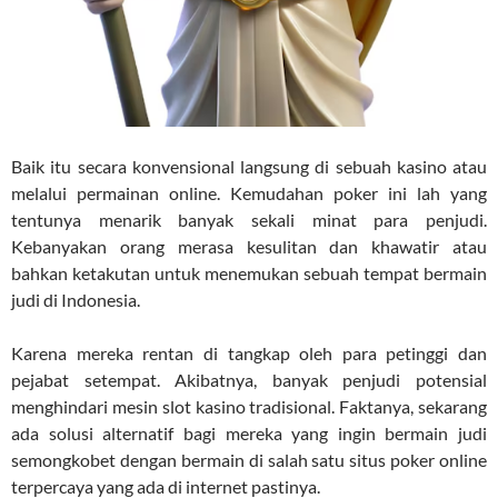
Baik itu secara konvensional langsung di sebuah kasino atau
melalui permainan online. Kemudahan poker ini lah yang
tentunya menarik banyak sekali minat para penjudi.
Kebanyakan orang merasa kesulitan dan khawatir atau
bahkan ketakutan untuk menemukan sebuah tempat bermain
judi di Indonesia.
Karena mereka rentan di tangkap oleh para petinggi dan
pejabat setempat. Akibatnya, banyak penjudi potensial
menghindari mesin slot kasino tradisional. Faktanya, sekarang
ada solusi alternatif bagi mereka yang ingin bermain judi
semongkobet dengan bermain di salah satu situs poker online
terpercaya yang ada di internet pastinya.