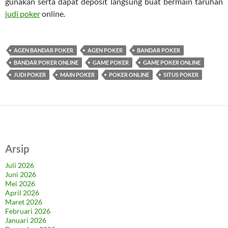
gunakan serta dapat deposit langsung buat bermain taruhan
judi poker
online.
AGEN BANDAR POKER
AGEN POKER
BANDAR POKER
BANDAR POKER ONLINE
GAME POKER
GAME POKER ONLINE
JUDI POKER
MAIN POKER
POKER ONLINE
SITUS POKER
Arsip
Juli 2026
Juni 2026
Mei 2026
April 2026
Maret 2026
Februari 2026
Januari 2026