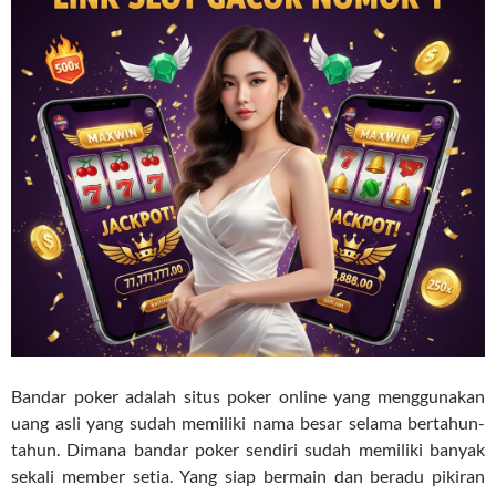
Bandar poker adalah situs poker online yang menggunakan
uang asli yang sudah memiliki nama besar selama bertahun-
tahun. Dimana bandar poker sendiri sudah memiliki banyak
sekali member setia. Yang siap bermain dan beradu pikiran