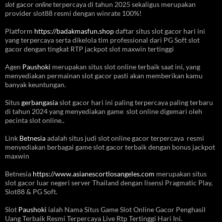
slot
gacor
online
terpercaya di tahun 2025 sekaligus merupakan
provider slot88 resmi dengan winrate 100%!
Platform
https://badakmasfun.shop
daftar situs slot gacor hari ini
yang terpercaya serta dikelola tim professional dari PG Soft slot
gacor dengan tingkat RTP jackpot slot maxwin tertinggi
Agen
Paushoki
merupakan situs slot online terbaik saat ini, yang
menyediakan permainan slot gacor pasti akan memberikan kamu
banyak keuntungan.
Situs
gerbangasia
slot gacor hari ini paling terpercaya paling terbaru
di tahun 2024 yang menyediakan game slot online digemari oleh
pecinta slot online..
Link
Betnesia
adalah situs judi slot online gacor terpercaya resmi
menyediakan berbagai game slot gacor terbaik dengan bonus jackpot
maxwin
Betnesia
https://www.asianescortlosangeles.com
merupakan situs
slot gacor luar negeri server Thailand dengan lisensi Pragmatic Play,
Slot88 & PG Soft.
Slot
Paushoki
ialah Nama Situs Game Slot Online Gacor Penghasil
Uang Terbaik Resmi Terpercaya Live Rtp Tertinggi Hari Ini.