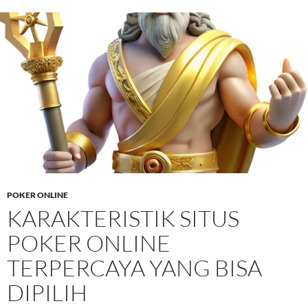
POKER ONLINE
KARAKTERISTIK SITUS
POKER ONLINE
TERPERCAYA YANG BISA
DIPILIH