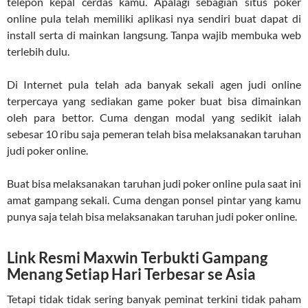
telepon kepal cerdas kamu. Apalagi sebagian situs poker
online pula telah memiliki aplikasi nya sendiri buat dapat di
install serta di mainkan langsung. Tanpa wajib membuka web
terlebih dulu.
Di Internet pula telah ada banyak sekali agen judi online
terpercaya yang sediakan game poker buat bisa dimainkan
oleh para bettor. Cuma dengan modal yang sedikit ialah
sebesar 10 ribu saja pemeran telah bisa melaksanakan taruhan
judi poker online.
Buat bisa melaksanakan taruhan judi poker online pula saat ini
amat gampang sekali. Cuma dengan ponsel pintar yang kamu
punya saja telah bisa melaksanakan taruhan judi poker online.
Link Resmi Maxwin Terbukti Gampang
Menang Setiap Hari Terbesar se Asia
Tetapi tidak tidak sering banyak peminat terkini tidak paham