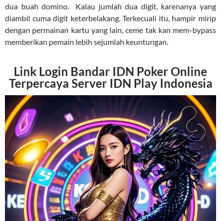
dua buah domino. Kalau jumlah dua digit, karenanya yang
diambil cuma digit keterbelakang. Terkecuali itu, hampir mirip
dengan permainan kartu yang lain, ceme tak kan mem-bypass
memberikan pemain lebih sejumlah keuntungan.
Link Login Bandar IDN Poker Online
Terpercaya Server IDN Play Indonesia