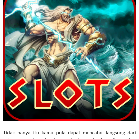
Tidak hanya itu kamu pula dapat mencatat langsung dari