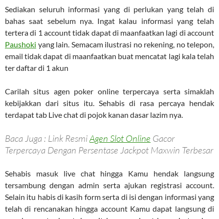
Sediakan seluruh informasi yang di perlukan yang telah di
bahas saat sebelum nya. Ingat kalau informasi yang telah
tertera di 1 account tidak dapat di maanfaatkan lagi di account
Paushoki
yang lain. Semacam ilustrasi no rekening, no telepon,
email tidak dapat di maanfaatkan buat mencatat lagi kala telah
ter daftar di 1 akun
Carilah situs agen poker online terpercaya serta simaklah
kebijakkan dari situs itu. Sehabis di rasa percaya hendak
terdapat tab Live chat di pojok kanan dasar lazim nya.
Baca Juga : Link Resmi
Agen Slot Online
Gacor
Terpercaya Dengan Persentase Jackpot Maxwin Terbesar
Sehabis masuk live chat hingga Kamu hendak langsung
tersambung dengan admin serta ajukan registrasi account.
Selain itu habis di kasih form serta di isi dengan informasi yang
telah di rencanakan hingga account Kamu dapat langsung di