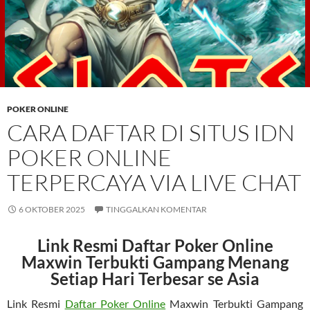
POKER ONLINE
CARA DAFTAR DI SITUS IDN
POKER ONLINE
TERPERCAYA VIA LIVE CHAT
6 OKTOBER 2025
TINGGALKAN KOMENTAR
Link Resmi Daftar Poker Online
Maxwin Terbukti Gampang Menang
Setiap Hari Terbesar se Asia
Link Resmi
Daftar Poker Online
Maxwin Terbukti Gampang