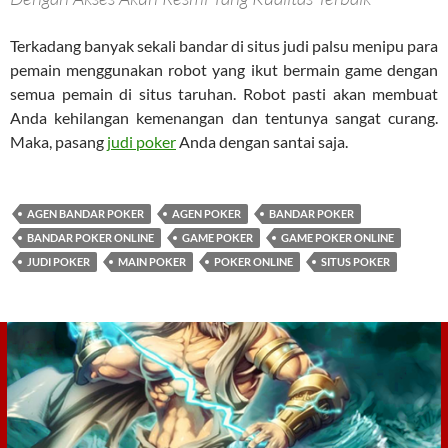
Terkadang banyak sekali bandar di situs judi palsu menipu para
pemain menggunakan robot yang ikut bermain game dengan
semua pemain di situs taruhan. Robot pasti akan membuat
Anda kehilangan kemenangan dan tentunya sangat curang.
Maka, pasang
judi poker
Anda dengan santai saja.
AGEN BANDAR POKER
AGEN POKER
BANDAR POKER
BANDAR POKER ONLINE
GAME POKER
GAME POKER ONLINE
JUDI POKER
MAIN POKER
POKER ONLINE
SITUS POKER