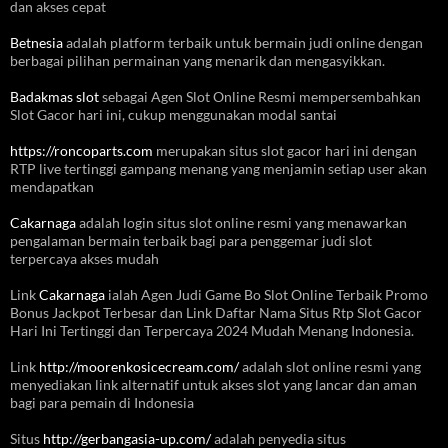
dan akses cepat
Betnesia
adalah platform terbaik untuk bermain judi online dengan
berbagai pilihan permainan yang menarik dan mengasyikkan.
Badakmas slot
sebagai Agen Slot Online Resmi mempersembahkan
Slot Gacor hari ini, cukup menggunakan modal santai
https://roncoparts.com
merupakan situs slot gacor hari ini dengan
RTP live tertinggi gampang menang yang menjamin setiap user akan
mendapatkan
Cakarnaga
adalah login situs slot online resmi yang menawarkan
pengalaman bermain terbaik bagi para penggemar judi slot
terpercaya akses mudah
Link
Cakarnaga
ialah Agen Judi Game Bo Slot Online Terbaik Promo
Bonus Jackpot Terbesar dan Link Daftar Nama Situs Rtp Slot Gacor
Hari Ini Tertinggi dan Terpercaya 2024 Mudah Menang Indonesia.
Link
http://moorenkosicecream.com/
adalah slot online resmi yang
menyediakan link alternatif untuk akses slot yang lancar dan aman
bagi para pemain di Indonesia
Situs
http://gerbangasia-up.com/
adalah penyedia situs