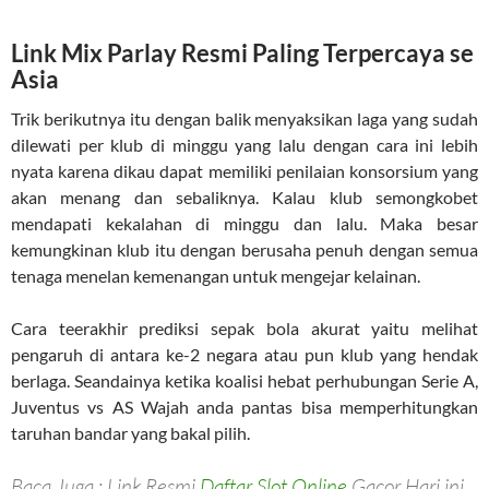
Link Mix Parlay Resmi Paling Terpercaya se
Asia
Trik berikutnya itu dengan balik menyaksikan laga yang sudah
dilewati per klub di minggu yang lalu dengan cara ini lebih
nyata karena dikau dapat memiliki penilaian konsorsium yang
akan menang dan sebaliknya. Kalau klub semongkobet
mendapati kekalahan di minggu dan lalu. Maka besar
kemungkinan klub itu dengan berusaha penuh dengan semua
tenaga menelan kemenangan untuk mengejar kelainan.
Cara teerakhir prediksi sepak bola akurat yaitu melihat
pengaruh di antara ke-2 negara atau pun klub yang hendak
berlaga. Seandainya ketika koalisi hebat perhubungan Serie A,
Juventus vs AS Wajah anda pantas bisa memperhitungkan
taruhan bandar yang bakal pilih.
Baca Juga : Link Resmi
Daftar Slot Online
Gacor Hari ini