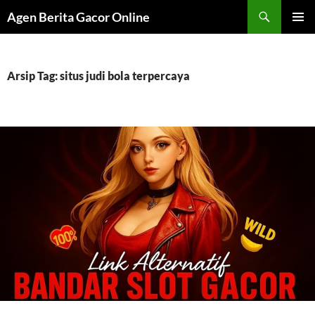
Langsung
Cari
Agen Berita Gacor Online
ke
MENU
isi
UTAMA
Arsip Tag: situs judi bola terpercaya