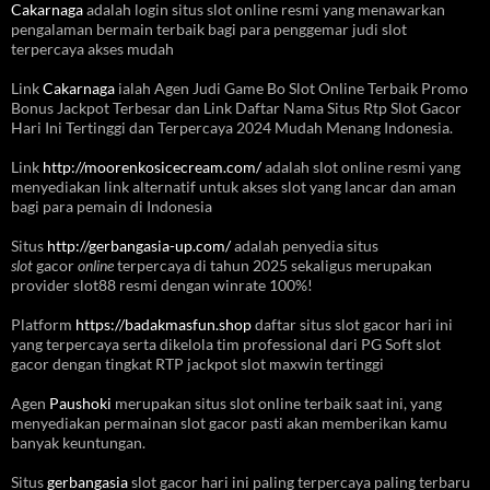
Cakarnaga
adalah login situs slot online resmi yang menawarkan
pengalaman bermain terbaik bagi para penggemar judi slot
terpercaya akses mudah
Link
Cakarnaga
ialah Agen Judi Game Bo Slot Online Terbaik Promo
Bonus Jackpot Terbesar dan Link Daftar Nama Situs Rtp Slot Gacor
Hari Ini Tertinggi dan Terpercaya 2024 Mudah Menang Indonesia.
Link
http://moorenkosicecream.com/
adalah slot online resmi yang
menyediakan link alternatif untuk akses slot yang lancar dan aman
bagi para pemain di Indonesia
Situs
http://gerbangasia-up.com/
adalah penyedia situs
slot
gacor
online
terpercaya di tahun 2025 sekaligus merupakan
provider slot88 resmi dengan winrate 100%!
Platform
https://badakmasfun.shop
daftar situs slot gacor hari ini
yang terpercaya serta dikelola tim professional dari PG Soft slot
gacor dengan tingkat RTP jackpot slot maxwin tertinggi
Agen
Paushoki
merupakan situs slot online terbaik saat ini, yang
menyediakan permainan slot gacor pasti akan memberikan kamu
banyak keuntungan.
Situs
gerbangasia
slot gacor hari ini paling terpercaya paling terbaru