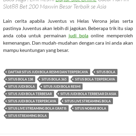
Slot88 Bet 200 Maxwin Besar Terbaik se Asia
Lain cerita apabila Juventus vs Helas Verona jelas serta
pastinya Juventus akan lebih di jagokan. Beberapa trik itu siap
anda coba untuk permainan
judi bola
online memperoleh
kemenangan. Dan mudah-mudahan dengan cara ini anda akan
mampu keuntungan yang besar.
DAFTAR SITUS JUDI BOLA RESMI DAN TERPERCAYA
SITUS BOLA
SITUS BOLA 138
SITUS BOLA 365
SITUS BOLA TERPERCAYA
SITUS JUDI BOLA
SITUS JUDI BOLA RESMI
SITUS JUDI BOLA TERBESAR
SITUS JUDI BOLA TERBESAR DI ASIA
SITUS JUDI BOLA TERPERCAYA
SITUS LIVE STREAMING BOLA
SITUS LIVE STREAMING BOLA GRATIS
SITUS NOBAR BOLA
SITUS STREAMING BOLA