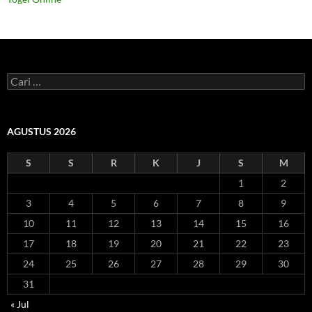
C
a
r
i
u
AGUSTUS 2026
n
t
S
S
R
K
J
S
M
u
k
1
2
:
3
4
5
6
7
8
9
10
11
12
13
14
15
16
17
18
19
20
21
22
23
24
25
26
27
28
29
30
31
« Jul