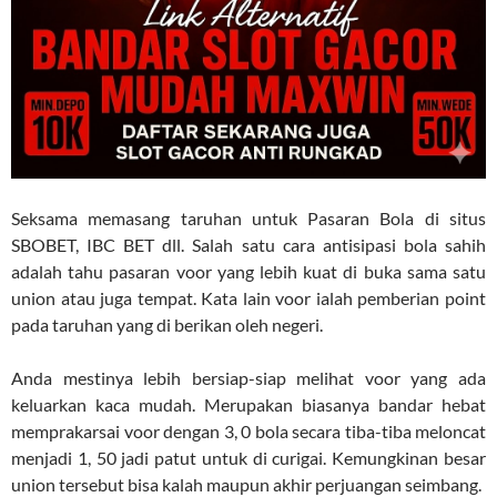
Seksama memasang taruhan untuk Pasaran Bola di situs
SBOBET, IBC BET dll. Salah satu cara antisipasi bola sahih
adalah tahu pasaran voor yang lebih kuat di buka sama satu
union atau juga tempat. Kata lain voor ialah pemberian point
pada taruhan yang di berikan oleh negeri.
Anda mestinya lebih bersiap-siap melihat voor yang ada
keluarkan kaca mudah. Merupakan biasanya bandar hebat
memprakarsai voor dengan 3, 0 bola secara tiba-tiba meloncat
menjadi 1, 50 jadi patut untuk di curigai. Kemungkinan besar
union tersebut bisa kalah maupun akhir perjuangan seimbang.