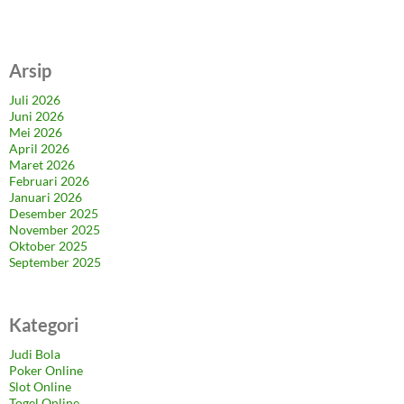
Arsip
Juli 2026
Juni 2026
Mei 2026
April 2026
Maret 2026
Februari 2026
Januari 2026
Desember 2025
November 2025
Oktober 2025
September 2025
Kategori
Judi Bola
Poker Online
Slot Online
Togel Online