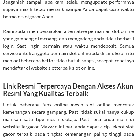
Janganlah sampai lupa kami selalu mengupdate performnya
supaya masih tetap menarik sampai Anda dapat cicip waktu
bermain slotgacor Anda.
Kami sudah mempersiapkan alternative permainan slot online
yang gampang di menangi dan mengadang anda tidak berhasil
login. Saat ingin bermain atau waktu mendeposit. Semua
service untuk anggota bermain slot online ada di sini. Selain itu
menjadi beberapa bettor tidak butuh sangsi, secepat-cepatnya
mendaftar di website slotterbaik slot online.
Link Resmi Terpercaya Dengan Akses Akun
Resmi Yang Kualitas Terbaik
Untuk beberapa fans online mesin slot online mencetak
kemenangan secara gampang. Pasti tidak sukai hanya cukup
mainkan satu tipe mesin slotaja. Pasti bila anda main di
website Tergacor Maxwin ini hari anda dapat cicip jekpot slot
gacor terbaik pada tingkat kemenangan paling tinggi pada