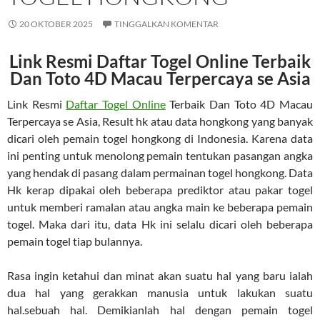
20 OKTOBER 2025
TINGGALKAN KOMENTAR
Link Resmi Daftar Togel Online Terbaik
Dan Toto 4D Macau Terpercaya se Asia
Link Resmi
Daftar Togel Online
Terbaik Dan Toto 4D Macau
Terpercaya se Asia, Result hk atau data hongkong yang banyak
dicari oleh pemain togel hongkong di Indonesia. Karena data
ini penting untuk menolong pemain tentukan pasangan angka
yang hendak di pasang dalam permainan togel hongkong. Data
Hk kerap dipakai oleh beberapa prediktor atau pakar togel
untuk memberi ramalan atau angka main ke beberapa pemain
togel. Maka dari itu, data Hk ini selalu dicari oleh beberapa
pemain togel tiap bulannya.
Rasa ingin ketahui dan minat akan suatu hal yang baru ialah
dua hal yang gerakkan manusia untuk lakukan suatu
hal.sebuah hal. Demikianlah hal dengan pemain togel