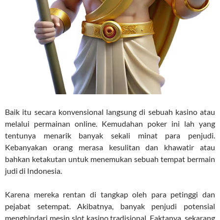
Baik itu secara konvensional langsung di sebuah kasino atau
melalui permainan online. Kemudahan poker ini lah yang
tentunya menarik banyak sekali minat para penjudi.
Kebanyakan orang merasa kesulitan dan khawatir atau
bahkan ketakutan untuk menemukan sebuah tempat bermain
judi di Indonesia.
Karena mereka rentan di tangkap oleh para petinggi dan
pejabat setempat. Akibatnya, banyak penjudi potensial
menghindari mesin slot kasino tradisional. Faktanya, sekarang