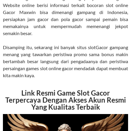
Website online berisi informasi terkait bocoran slot online
Gacor Maxwin bisa dimenangi gampang di Indonesia,
persiapkan jam gacor dan pola gacor sampai pemain bisa
memakainya untuk mempermudah memenangi jekpot
semakin besar.
Disamping itu, sekarang ini banyak situs slotGacor gampang
menang yang tawarkan peristiwa promo sama bonus makin
bertambah besar langsung dari pengadaanya dan peristiwa
persaingan games slot online gacor mendadak dapat membuat
kita makin kaya.
Link Resmi Game Slot Gacor
Terpercaya Dengan Akses Akun Resmi
Yang Kualitas Terbaik