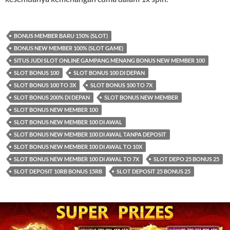
BONUS MEMBER BARU 150% (SLOT)
BONUS NEW MEMBER 100% (SLOT GAME)
SITUS JUDI SLOT ONLINE GAMPANG MENANG BONUS NEW MEMBER 100
SLOT BONUS 100
SLOT BONUS 100 DI DEPAN
SLOT BONUS 100 TO 3X
SLOT BONUS 100 TO 7X
SLOT BONUS 200% DI DEPAN
SLOT BONUS NEW MEMBER
SLOT BONUS NEW MEMBER 100
SLOT BONUS NEW MEMBER 100 DI AWAL
SLOT BONUS NEW MEMBER 100 DI AWAL TANPA DEPOSIT
SLOT BONUS NEW MEMBER 100 DI AWAL TO 10X
SLOT BONUS NEW MEMBER 100 DI AWAL TO 7X
SLOT DEPO 25 BONUS 25
SLOT DEPOSIT 10RB BONUS 15RB
SLOT DEPOSIT 25 BONUS 25