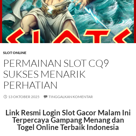
SLOT ONLINE
PERMAINAN SLOT CQ9
SUKSES MENARIK
PERHATIAN
13 OKTOBER 2025
TINGGALKAN KOMENTAR
Link Resmi Login Slot Gacor Malam Ini
Terpercaya Gampang Menang dan
Togel Online Terbaik Indonesia