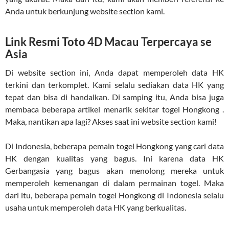
Anda untuk berkunjung website section kami.
Link Resmi Toto 4D Macau Terpercaya se
Asia
Di website section ini, Anda dapat memperoleh data HK
terkini dan terkomplet. Kami selalu sediakan data HK yang
tepat dan bisa di handalkan. Di samping itu, Anda bisa juga
membaca beberapa artikel menarik sekitar togel Hongkong .
Maka, nantikan apa lagi? Akses saat ini website section kami!
Di Indonesia, beberapa pemain togel Hongkong yang cari data
HK dengan kualitas yang bagus. Ini karena data HK
Gerbangasia yang bagus akan menolong mereka untuk
memperoleh kemenangan di dalam permainan togel. Maka
dari itu, beberapa pemain togel Hongkong di Indonesia selalu
usaha untuk memperoleh data HK yang berkualitas.