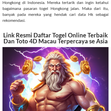
Hongkong di Indonesia. Mereka tertarik dan ingin ketahui
bagaimana pasaran togel Hongkong jalan. Maka dari itu,
banyak pada mereka yang hendak cari data Hk sebagai
rekomendasi.
Link Resmi Daftar Togel Online Terbaik
Dan Toto 4D Macau Terpercaya se Asia