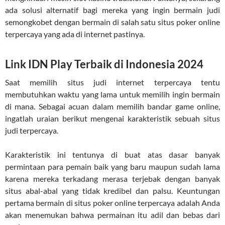
ada solusi alternatif bagi mereka yang ingin bermain judi
semongkobet dengan bermain di salah satu situs poker online
terpercaya yang ada di internet pastinya.
Link IDN Play Terbaik di Indonesia 2024
Saat memilih situs judi internet terpercaya tentu
membutuhkan waktu yang lama untuk memilih ingin bermain
di mana. Sebagai acuan dalam memilih bandar game online,
ingatlah uraian berikut mengenai karakteristik sebuah situs
judi terpercaya.
Karakteristik ini tentunya di buat atas dasar banyak
permintaan para pemain baik yang baru maupun sudah lama
karena mereka terkadang merasa terjebak dengan banyak
situs abal-abal yang tidak kredibel dan palsu. Keuntungan
pertama bermain di situs poker online terpercaya adalah Anda
akan menemukan bahwa permainan itu adil dan bebas dari