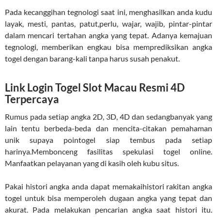
Pada kecanggihan tegnologi saat ini, menghasilkan anda kudu
layak, mesti, pantas, patut,perlu, wajar, wajib, pintar-pintar
dalam mencari tertahan angka yang tepat. Adanya kemajuan
tegnologi, memberikan engkau bisa memprediksikan angka
togel dengan barang-kali tanpa harus susah penakut.
Link Login Togel Slot Macau Resmi 4D
Terpercaya
Rumus pada setiap angka 2D, 3D, 4D dan sedangbanyak yang
lain tentu berbeda-beda dan mencita-citakan pemahaman
unik supaya pointogel siap tembus pada setiap
harinya.Membonceng fasilitas spekulasi togel online.
Manfaatkan pelayanan yang di kasih oleh kubu situs.
Pakai histori angka anda dapat memakaihistori rakitan angka
togel untuk bisa memperoleh dugaan angka yang tepat dan
akurat. Pada melakukan pencarian angka saat histori itu.