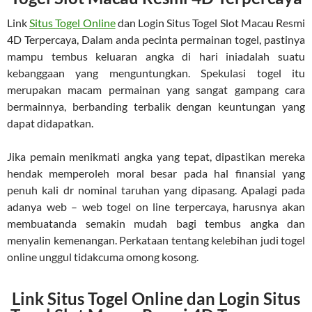
Link
Situs Togel Online
dan Login Situs Togel Slot Macau Resmi
4D Terpercaya, Dalam anda pecinta permainan togel, pastinya
mampu tembus keluaran angka di hari iniadalah suatu
kebanggaan yang menguntungkan. Spekulasi togel itu
merupakan macam permainan yang sangat gampang cara
bermainnya, berbanding terbalik dengan keuntungan yang
dapat didapatkan.
Jika pemain menikmati angka yang tepat, dipastikan mereka
hendak memperoleh moral besar pada hal finansial yang
penuh kali dr nominal taruhan yang dipasang. Apalagi pada
adanya web – web togel on line terpercaya, harusnya akan
membuatanda semakin mudah bagi tembus angka dan
menyalin kemenangan. Perkataan tentang kelebihan judi togel
online unggul tidakcuma omong kosong.
Link Situs Togel Online dan Login Situs