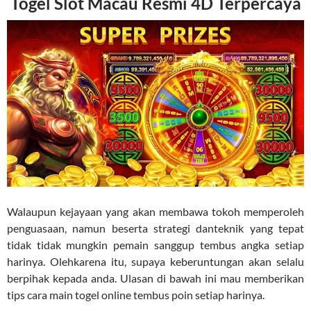
Togel Slot Macau Resmi 4D Terpercaya
Walaupun kejayaan yang akan membawa tokoh memperoleh
penguasaan, namun beserta strategi danteknik yang tepat
tidak tidak mungkin pemain sanggup tembus angka setiap
harinya. Olehkarena itu, supaya keberuntungan akan selalu
berpihak kepada anda. Ulasan di bawah ini mau memberikan
tips cara main togel online tembus poin setiap harinya.