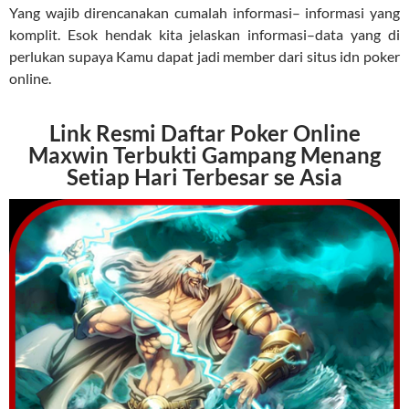
Yang wajib direncanakan cumalah informasi– informasi yang
komplit. Esok hendak kita jelaskan informasi–data yang di
perlukan supaya Kamu dapat jadi member dari situs idn poker
online.
Link Resmi Daftar Poker Online
Maxwin Terbukti Gampang Menang
Setiap Hari Terbesar se Asia