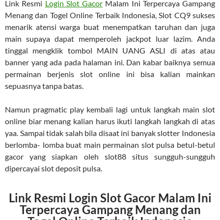
Link Resmi
Login Slot Gacor
Malam Ini Terpercaya Gampang
Menang dan Togel Online Terbaik Indonesia, Slot CQ9 sukses
menarik atensi warga buat menempatkan taruhan dan juga
main supaya dapat memperoleh jackpot luar lazim. Anda
tinggal mengklik tombol MAIN UANG ASLI di atas atau
banner yang ada pada halaman ini. Dan kabar baiknya semua
permainan berjenis slot online ini bisa kalian mainkan
sepuasnya tanpa batas.
Namun pragmatic play kembali lagi untuk langkah main slot
online biar menang kalian harus ikuti langkah langkah di atas
yaa. Sampai tidak salah bila disaat ini banyak slotter Indonesia
berlomba- lomba buat main permainan slot pulsa betul-betul
gacor yang siapkan oleh slot88 situs sungguh-sungguh
dipercayai slot deposit pulsa.
Link Resmi Login Slot Gacor Malam Ini
Terpercaya Gampang Menang dan