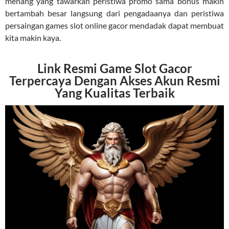
menang yang tawarkan peristiwa promo sama bonus makin
bertambah besar langsung dari pengadaanya dan peristiwa
persaingan games slot online gacor mendadak dapat membuat
kita makin kaya.
Link Resmi Game Slot Gacor
Terpercaya Dengan Akses Akun Resmi
Yang Kualitas Terbaik