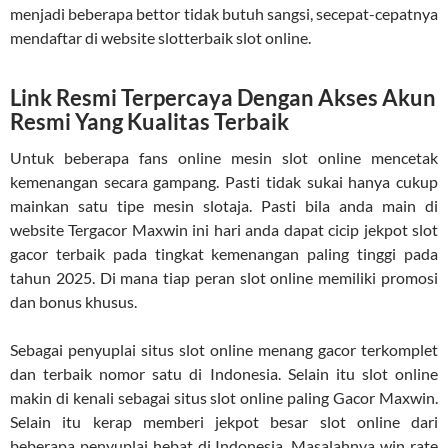
menjadi beberapa bettor tidak butuh sangsi, secepat-cepatnya
mendaftar di website slotterbaik slot online.
Link Resmi Terpercaya Dengan Akses Akun
Resmi Yang Kualitas Terbaik
Untuk beberapa fans online mesin slot online mencetak
kemenangan secara gampang. Pasti tidak sukai hanya cukup
mainkan satu tipe mesin slotaja. Pasti bila anda main di
website Tergacor Maxwin ini hari anda dapat cicip jekpot slot
gacor terbaik pada tingkat kemenangan paling tinggi pada
tahun 2025. Di mana tiap peran slot online memiliki promosi
dan bonus khusus.
Sebagai penyuplai situs slot online menang gacor terkomplet
dan terbaik nomor satu di Indonesia. Selain itu slot online
makin di kenali sebagai situs slot online paling Gacor Maxwin.
Selain itu kerap memberi jekpot besar slot online dari
beberapa penyuplai hebat di Indonesia. Masalahnya win rate