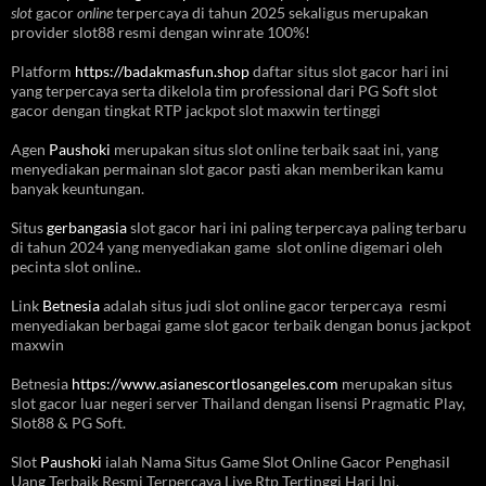
slot
gacor
online
terpercaya di tahun 2025 sekaligus merupakan
provider slot88 resmi dengan winrate 100%!
Platform
https://badakmasfun.shop
daftar situs slot gacor hari ini
yang terpercaya serta dikelola tim professional dari PG Soft slot
gacor dengan tingkat RTP jackpot slot maxwin tertinggi
Agen
Paushoki
merupakan situs slot online terbaik saat ini, yang
menyediakan permainan slot gacor pasti akan memberikan kamu
banyak keuntungan.
Situs
gerbangasia
slot gacor hari ini paling terpercaya paling terbaru
di tahun 2024 yang menyediakan game slot online digemari oleh
pecinta slot online..
Link
Betnesia
adalah situs judi slot online gacor terpercaya resmi
menyediakan berbagai game slot gacor terbaik dengan bonus jackpot
maxwin
Betnesia
https://www.asianescortlosangeles.com
merupakan situs
slot gacor luar negeri server Thailand dengan lisensi Pragmatic Play,
Slot88 & PG Soft.
Slot
Paushoki
ialah Nama Situs Game Slot Online Gacor Penghasil
Uang Terbaik Resmi Terpercaya Live Rtp Tertinggi Hari Ini.