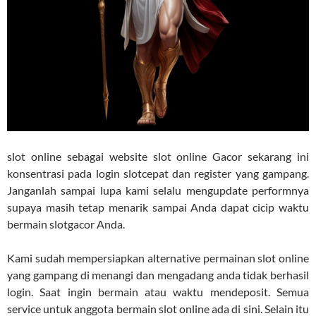
slot online sebagai website slot online Gacor sekarang ini
konsentrasi pada login slotcepat dan register yang gampang.
Janganlah sampai lupa kami selalu mengupdate performnya
supaya masih tetap menarik sampai Anda dapat cicip waktu
bermain slotgacor Anda.
Kami sudah mempersiapkan alternative permainan slot online
yang gampang di menangi dan mengadang anda tidak berhasil
login. Saat ingin bermain atau waktu mendeposit. Semua
service untuk anggota bermain slot online ada di sini. Selain itu