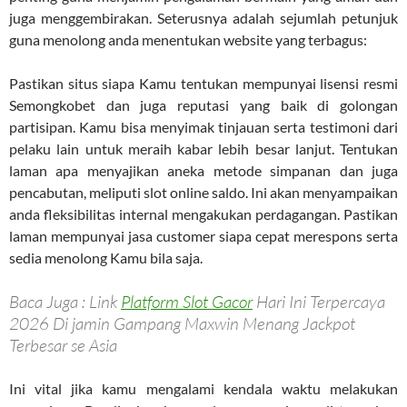
juga menggembirakan. Seterusnya adalah sejumlah petunjuk
guna menolong anda menentukan website yang terbagus:
Pastikan situs siapa Kamu tentukan mempunyai lisensi resmi
Semongkobet dan juga reputasi yang baik di golongan
partisipan. Kamu bisa menyimak tinjauan serta testimoni dari
pelaku lain untuk meraih kabar lebih besar lanjut. Tentukan
laman apa menyajikan aneka metode simpanan dan juga
pencabutan, meliputi slot online saldo. Ini akan menyampaikan
anda fleksibilitas internal mengakukan perdagangan. Pastikan
laman mempunyai jasa customer siapa cepat merespons serta
sedia menolong Kamu bila saja.
Baca Juga : Link
Platform Slot Gacor
Hari Ini Terpercaya
2026 Di jamin Gampang Maxwin Menang Jackpot
Terbesar se Asia
Ini vital jika kamu mengalami kendala waktu melakukan