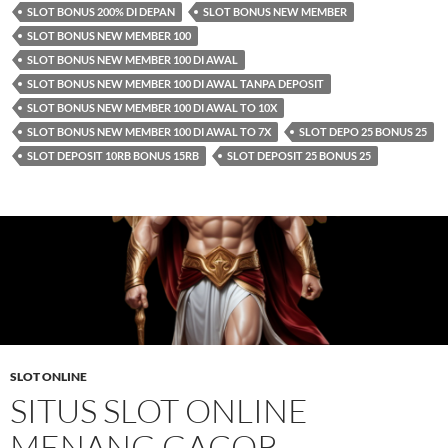
SLOT BONUS 200% DI DEPAN
SLOT BONUS NEW MEMBER
SLOT BONUS NEW MEMBER 100
SLOT BONUS NEW MEMBER 100 DI AWAL
SLOT BONUS NEW MEMBER 100 DI AWAL TANPA DEPOSIT
SLOT BONUS NEW MEMBER 100 DI AWAL TO 10X
SLOT BONUS NEW MEMBER 100 DI AWAL TO 7X
SLOT DEPO 25 BONUS 25
SLOT DEPOSIT 10RB BONUS 15RB
SLOT DEPOSIT 25 BONUS 25
SLOT ONLINE
SITUS SLOT ONLINE
MENANG GACOR