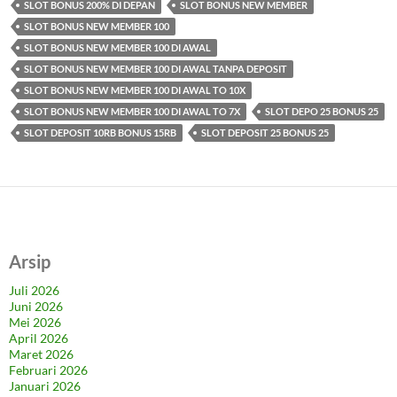
SLOT BONUS 200% DI DEPAN
SLOT BONUS NEW MEMBER
SLOT BONUS NEW MEMBER 100
SLOT BONUS NEW MEMBER 100 DI AWAL
SLOT BONUS NEW MEMBER 100 DI AWAL TANPA DEPOSIT
SLOT BONUS NEW MEMBER 100 DI AWAL TO 10X
SLOT BONUS NEW MEMBER 100 DI AWAL TO 7X
SLOT DEPO 25 BONUS 25
SLOT DEPOSIT 10RB BONUS 15RB
SLOT DEPOSIT 25 BONUS 25
Arsip
Juli 2026
Juni 2026
Mei 2026
April 2026
Maret 2026
Februari 2026
Januari 2026