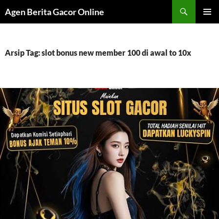
Langsung
Cari
Agen Berita Gacor Online
ke
MENU
isi
UTAMA
Arsip Tag: slot bonus new member 100 di awal to 10x