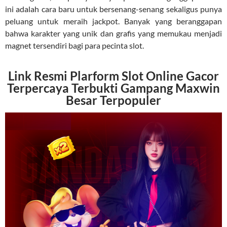
ini adalah cara baru untuk bersenang-senang sekaligus punya
peluang untuk meraih jackpot. Banyak yang beranggapan
bahwa karakter yang unik dan grafis yang memukau menjadi
magnet tersendiri bagi para pecinta slot.
Link Resmi Plarform Slot Online Gacor
Terpercaya Terbukti Gampang Maxwin
Besar Terpopuler