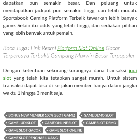
dapatkan pun semakin besar. Dan peluang untuk
mendapatkan jackpot pun semakin tinggi dan lebih mudah.
Sportsbook Gaming Platform Terbaik tawarkan lebih banyak
game. Selain itu odds yang lebih tinggi, dan sediakan pilihan
yang lebih banyak untuk pemain.
Baca Juga : Link Resmi
Plarform Slot Online
Gacor
Terpercaya Terbukti Gampang Maxwin Besar Terpopuler
Dengan ketentuan sekurang-kurangnya dana transaksi
judi
slot
yang telah kita tetapkan sangat murah. Untuk sistem
transaksi dapat bisa di kerjakan member hanya dalam jangka
waktu 1 hingga 3 menit saja.
BONUS NEW MEMBER 100% (SLOT GAME)
GAME DEMO SLOT
GAME JUDI SLOT
GAME ONLINE SLOT
GAME SLOT DEMO
GAME SLOT GACOR
GAME SLOT ONLINE
GAME SLOT PENGHASIL UANG