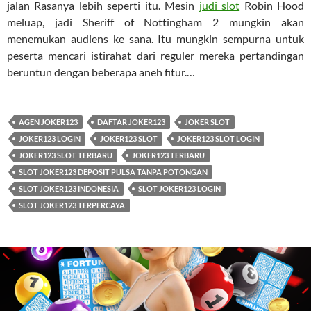
jalan Rasanya lebih seperti itu. Mesin
judi slot
Robin Hood
meluap, jadi Sheriff of Nottingham 2 mungkin akan
menemukan audiens ke sana. Itu mungkin sempurna untuk
peserta mencari istirahat dari reguler mereka pertandingan
beruntun dengan beberapa aneh fitur.…
AGEN JOKER123
DAFTAR JOKER123
JOKER SLOT
JOKER123 LOGIN
JOKER123 SLOT
JOKER123 SLOT LOGIN
JOKER123 SLOT TERBARU
JOKER123 TERBARU
SLOT JOKER123 DEPOSIT PULSA TANPA POTONGAN
SLOT JOKER123 INDONESIA
SLOT JOKER123 LOGIN
SLOT JOKER123 TERPERCAYA