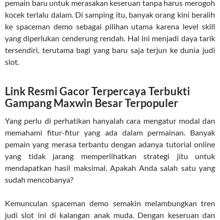
pemain baru untuk merasakan keseruan tanpa harus merogoh
kocek terlalu dalam. Di samping itu, banyak orang kini beralih
ke spaceman demo sebagai pilihan utama karena level skill
yang diperlukan cenderung rendah. Hal ini menjadi daya tarik
tersendiri, terutama bagi yang baru saja terjun ke dunia judi
slot.
Link Resmi Gacor Terpercaya Terbukti
Gampang Maxwin Besar Terpopuler
Yang perlu di perhatikan hanyalah cara mengatur modal dan
memahami fitur-fitur yang ada dalam permainan. Banyak
pemain yang merasa terbantu dengan adanya tutorial online
yang tidak jarang memperlihatkan strategi jitu untuk
mendapatkan hasil maksimal. Apakah Anda salah satu yang
sudah mencobanya?
Kemunculan spaceman demo semakin melambungkan tren
judi slot ini di kalangan anak muda. Dengan keseruan dan