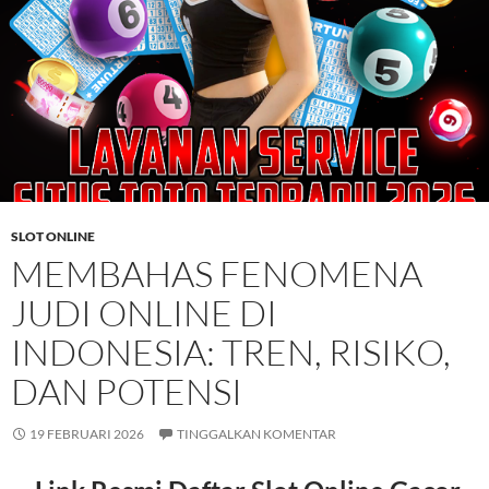
SLOT ONLINE
MEMBAHAS FENOMENA
JUDI ONLINE DI
INDONESIA: TREN, RISIKO,
DAN POTENSI
19 FEBRUARI 2026
TINGGALKAN KOMENTAR