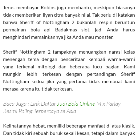
Terus membayar Robins juga membantu, meskipun biasanya
tidak memberikan liyan citra banyak nilai. Tak perlu di katakan
bahwa Sheriff of Nottingham 2 bukanlah respin beruntun
permainan bola api Badakmas slot, jadi Anda harus
menghindari memainkannya jika Anda mau monster.
Sheriff Nottingham 2 tampaknya menuangkan narasi kelas
menengah tema dengan penceritaan kembali warna-warni
yang terkenal mitologi dan beberapa lucu bagian. Kami
mungkin lebih terkesan dengan pertandingan Sheriff
Nottingham kedua jika yang pertama tidak membuat kami
merasa karena itu tidak terkesan.
Baca Juga : Link Daftar
Judi Bola Online
Mix Parlay
Resmi Paling Terpercaya se Asia
Kelihatannya hebat, memiliki beberapa manfaat di atas klasik.
Dan tidak kiri sebuah buruk sekali kesan, tetapi dalam banyak