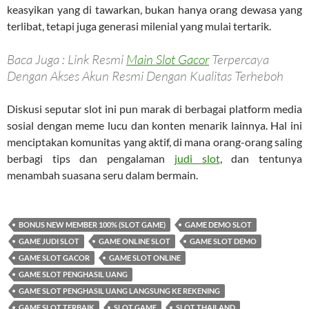
keasyikan yang di tawarkan, bukan hanya orang dewasa yang
terlibat, tetapi juga generasi milenial yang mulai tertarik.
Baca Juga : Link Resmi
Main Slot Gacor
Terpercaya
Dengan Akses Akun Resmi Dengan Kualitas Terheboh
Diskusi seputar slot ini pun marak di berbagai platform media
sosial dengan meme lucu dan konten menarik lainnya. Hal ini
menciptakan komunitas yang aktif, di mana orang-orang saling
berbagi tips dan pengalaman
judi slot
, dan tentunya
menambah suasana seru dalam bermain.
BONUS NEW MEMBER 100% (SLOT GAME)
GAME DEMO SLOT
GAME JUDI SLOT
GAME ONLINE SLOT
GAME SLOT DEMO
GAME SLOT GACOR
GAME SLOT ONLINE
GAME SLOT PENGHASIL UANG
GAME SLOT PENGHASIL UANG LANGSUNG KE REKENING
GAME SLOT TERBAIK
SLOT GAME
SLOT THAILAND