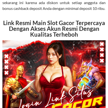
sekarang ini karena ada diskon untuk setiap anggota dan
bonus cashback deposit Anda dengan minimal deposit 10 ribu.
Link Resmi Main Slot Gacor Terpercaya
Dengan Akses Akun Resmi Dengan
Kualitas Terheboh