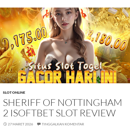
SLOT ONLINE
SHERIFF OF NOTTINGHAM
2 ISOFTBET SLOT REVIEW
27 MARET 2026
TINGGALKAN KOMENTAR