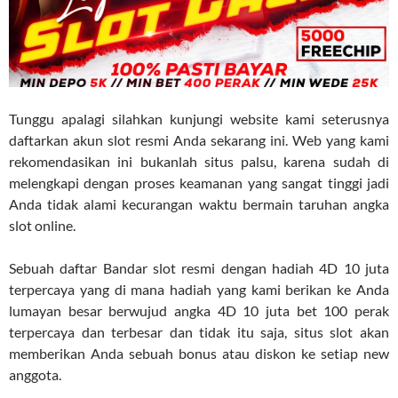
Tunggu apalagi silahkan kunjungi website kami seterusnya
daftarkan akun slot resmi Anda sekarang ini. Web yang kami
rekomendasikan ini bukanlah situs palsu, karena sudah di
melengkapi dengan proses keamanan yang sangat tinggi jadi
Anda tidak alami kecurangan waktu bermain taruhan angka
slot online.
Sebuah daftar Bandar slot resmi dengan hadiah 4D 10 juta
terpercaya yang di mana hadiah yang kami berikan ke Anda
lumayan besar berwujud angka 4D 10 juta bet 100 perak
terpercaya dan terbesar dan tidak itu saja, situs slot akan
memberikan Anda sebuah bonus atau diskon ke setiap new
anggota.