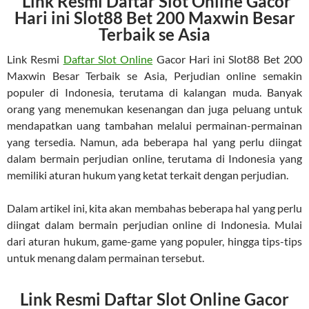
Link Resmi Daftar Slot Online Gacor
Hari ini Slot88 Bet 200 Maxwin Besar
Terbaik se Asia
Link Resmi
Daftar Slot Online
Gacor Hari ini Slot88 Bet 200
Maxwin Besar Terbaik se Asia, Perjudian online semakin
populer di Indonesia, terutama di kalangan muda. Banyak
orang yang menemukan kesenangan dan juga peluang untuk
mendapatkan uang tambahan melalui permainan-permainan
yang tersedia. Namun, ada beberapa hal yang perlu diingat
dalam bermain perjudian online, terutama di Indonesia yang
memiliki aturan hukum yang ketat terkait dengan perjudian.
Dalam artikel ini, kita akan membahas beberapa hal yang perlu
diingat dalam bermain perjudian online di Indonesia. Mulai
dari aturan hukum, game-game yang populer, hingga tips-tips
untuk menang dalam permainan tersebut.
Link Resmi Daftar Slot Online Gacor