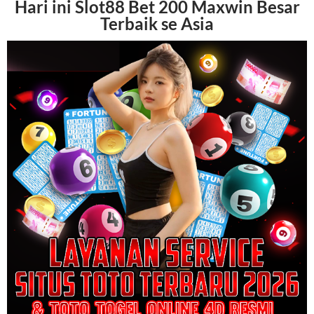
Hari ini Slot88 Bet 200 Maxwin Besar
Terbaik se Asia