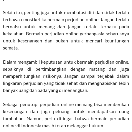
Selain itu, penting juga untuk membatasi diri dan tidak terlalu
terbawa emosi ketika bermain perjudian online. Jangan terlalu
bernafsu untuk menang dan jangan terlalu terpaku pada
kekalahan. Bermain perjudian online gerbangasia seharusnya
untuk kesenangan dan bukan untuk mencari keuntungan
semata.
Dalam mengambil keputusan untuk bermain perjudian online,
sebaiknya di pertimbangkan dengan matang dan juga
memperhitungkan risikonya. Jangan sampai terjebak dalam
lingkaran perjudian yang tidak sehat dan menghabiskan lebih
banyak uang daripada yang di menangkan.
Sebagai penutup, perjudian online memang bisa memberikan
kesenangan dan juga peluang untuk mendapatkan uang
tambahan. Namun, perlu di ingat bahwa bermain perjudian
online di Indonesia masih tetap melanggar hukum.